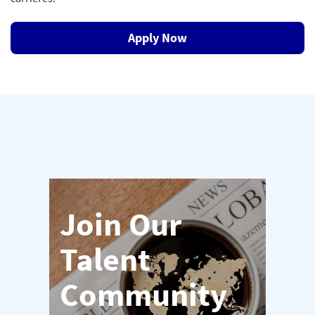
Apply Now
Join Our
Talent
Community