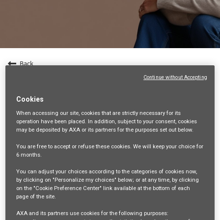
Back
Continue without Accepting
Entrepreneur en gestion de patrimoine (F/H) -
Dpt 41
Cookies
41-LOIR-ET-CHER, FR, 99999
When accessing our site,
cookies that are strictly necessary
for its
operation have been placed. In addition, subject to your consent, cookies
VENTES ET DISTRIBUTION
may be deposited by AXA or its partners for the purposes set out below.
34860
You are free
to accept or refuse
these cookies. We will keep your choice for
6 months
.
mail_outline
You can adjust your choices according to the categories of cookies now,
Get future jobs matching this search
by clicking on "Personalize my choices" below; or at any time, by clicking
on the "Cookie Preference Center" link available at the bottom of each
Login
or
Register
page of the site.
AXA and its partners use cookies for the following purposes: