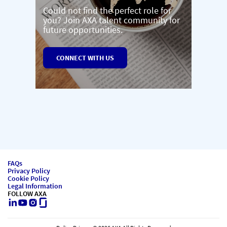
Could not find the perfect role for
you? Join AXA talent community for
future opportunities.
CONNECT WITH US
FAQs
Privacy Policy
Cookie Policy
Legal Information
FOLLOW AXA
LinkedIn
Youtube
Instagram
Glassdoor