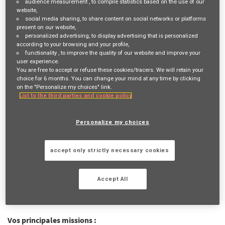
audience measurement
, to compile statistics based on the use of our
website,
Job Description
social media sharing
, to share content on social networks or platforms
present on our website,
personalized advertising
, to display advertising that is personalized
VOTRE RÔLE ET VOS MISSIONS
according to your browsing and your profile,
functionality
, to improve the quality of our website and improve your
user experience.
Vous êtes reconnu(e) pour votre fibre
commerciale
et votre
You are free to accept or refuse these cookies/tracers. We will retain your
esprit de conquête
? Vous souhaitez développer votre
propre
choice for 6 months. You can change your mind at any time by clicking
on the "Personalize my choices" link.
activité
? Venez le faire avec nous !
List to the third parties and cookie policy
Devenir Agent général AXA Prévoyance & Patrimoine, c'est
contribuer chaque jour à une mission inspirante "
Agir pour le
Personalize my choices
progrès humain en protégeant ce qui compte
" en se
spécialisant dans la
protection
des personnes
et de leur
accept only strictly necessary cookies
patrimoine
.
Parce que devenir
indépendant
chez AXA ne signifie pas
Accept All
exercer un métier seul, vous pourrez combiner
liberté d'action
&
accompagnement
et cela, sans apport de capitaux initial !
Vos principales missions :