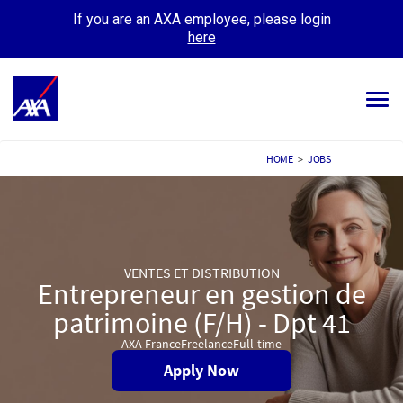
If you are an AXA employee, please login
here
Tog
navi
ALL JOBS
HOME
>
JOBS
YOUR CAREER
OUR CULTURE
VENTES ET DISTRIBUTION
MEET OUR PEOPLE
Entrepreneur en gestion de
patrimoine (F/H) - Dpt 41
MY APPLICATIONS
MY PROFILE
AXA France
Freelance
Full-time
Apply Now