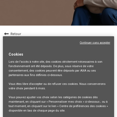
Retour
Entrepreneur en gestion de patrimoine (F/H) -
Continuer sans accepter
Dpt 27
Cookies
27-EURE, FR, 99999
Lors de l'accès à notre site,
des cookies strictement nécessaires
à son
VENTES ET DISTRIBUTION
fonctionnement ont été déposés. De plus, sous réserve de votre
consentement, des cookies peuvent être déposés par AXA ou ses
34856
partenaires aux fins définies ci-dessous.
Vous êtes libre
d’accepter ou de refuser
ces cookies. Nous conserverons
mail_outline
votre choix pendant
6 mois
.
Recevez les futures offres correspondant à cette recherche
Vous pouvez ajuster vos choix selon les catégories de cookies dès
maintenant, en cliquant sur « Personnaliser mes choix » ci-dessous ; ou à
Se connecter
ou
S'inscrire
tout moment, en cliquant sur le lien « Centre de préférences des cookies »
disponible en bas de chaque page du site.