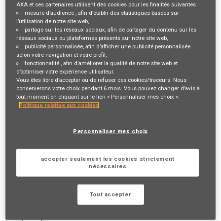
AXA et ses partenaires utilisent des cookies pour les finalités suivantes :
mesure d’audience
, afin d’établir des statistiques basées sur
Description du poste
l’utilisation de notre site web,
partage sur les réseaux sociaux
, afin de partager du contenu sur les
réseaux sociaux ou plateformes présents sur notre site web,
VOTRE RÔLE ET VOS MISSIONS
publicité personnalisée
, afin d’afficher une publicité personnalisée
selon votre navigation et votre profil,
Vous êtes reconnu(e) pour votre fibre
commerciale
et votre
fonctionnalité
, afin d’améliorer la qualité de notre site web et
d’optimiser votre expérience utilisateur.
esprit de conquête
? Vous souhaitez développer votre
propre
Vous êtes libre d’accepter ou de refuser ces cookies/traceurs. Nous
activité
? Venez le faire avec nous !
conserverons votre choix pendant 6 mois. Vous pouvez changer d’avis à
tout moment en cliquant sur le lien « Personnaliser mes choix ».
Devenir Agent général AXA Prévoyance & Patrimoine, c'est
Politique relative aux cookies
contribuer chaque jour à une mission inspirante "
Agir pour le
progrès humain en protégeant ce qui compte
" en se
Personnaliser mes choix
spécialisant dans la
protection
des personnes
et de leur
patrimoine
.
accepter seulement les cookies strictement
Parce que devenir
indépendant
chez AXA ne signifie pas
nécessaires
exercer un métier seul, vous pourrez combiner
liberté d'action
&
accompagnement
et cela, sans apport de capitaux initial !
Tout accepter
Vos principales missions :