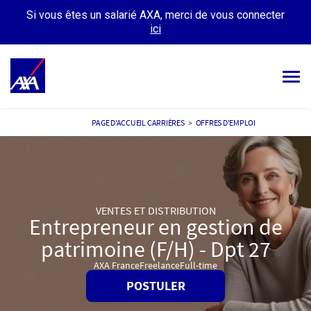
Si vous êtes un salarié AXA, merci de vous connecter
ici
Tog
navi
OFFRES D’EMPLOIS
PAGE D'ACCUEIL CARRIÈRES
>
OFFRES D'EMPLOI
VOTRE CARRIÈRE
NOTRE CULTURE
VENTES ET DISTRIBUTION
TÉMOIGNAGES
Entrepreneur en gestion de
patrimoine (F/H) - Dpt 27
MES CANDIDATURES
MON PROFIL
AXA France
Freelance
Full-time
POSTULER