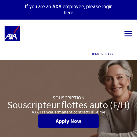
If you are an AXA employee, please login
here
Tog
navi
ALL JOBS
HOME
>
JOBS
YOUR CAREER
OUR CULTURE
MEET OUR PEOPLE
SOUSCRIPTION
Souscripteur flottes auto (F/H)
MY APPLICATIONS
MY PROFILE
AXA France
Permanent contract
Full-time
Apply Now