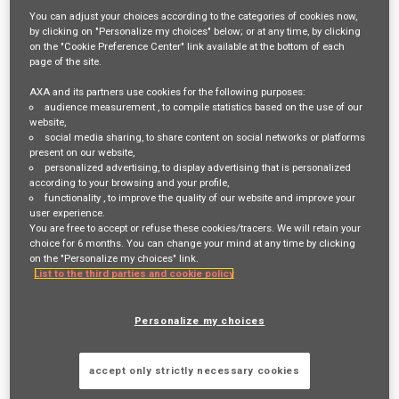
Job Description
You can adjust your choices according to the categories of cookies now,
by clicking on "Personalize my choices" below; or at any time, by clicking
on the "Cookie Preference Center" link available at the bottom of each
VOTRE RÔLE ET VOS MISSIONS
page of the site.
AXA and its partners use cookies for the following purposes:
Vous aimez analyser, négocier et donner du sens à vos décisions?
audience measurement
, to compile statistics based on the use of our
website,
Vous souhaitez évoluer au cœur des enjeux IARD des entreprises?
social media sharing
, to share content on social networks or platforms
present on our website,
Basé à Strasbourg, ce poste s’inscrit au sein des équipes de
personalized advertising
, to display advertising that is personalized
according to your browsing and your profile,
souscription IARD pro entreprise de la région Nord Est chez AXA.
functionality
, to improve the quality of our website and improve your
user experience.
Vous rejoignez une équipe de 18 collaborateurs, engagée au quotidien
You are free to accept or refuse these cookies/tracers. We will retain your
choice for 6 months. You can change your mind at any time by clicking
auprès des réseaux et des partenaires pour accompagner les clients
on the "Personalize my choices" link.
entreprises.
List to the third parties and cookie policy
L’objectif du poste est de contribuer à l’analyse et à la gestion des
Personalize my choices
risques IARD entreprises, de développer un portefeuille rentable et
maîtrisé, et d’apporter une expertise technique reconnue en
accept only strictly necessary cookies
souscription flottes auto.