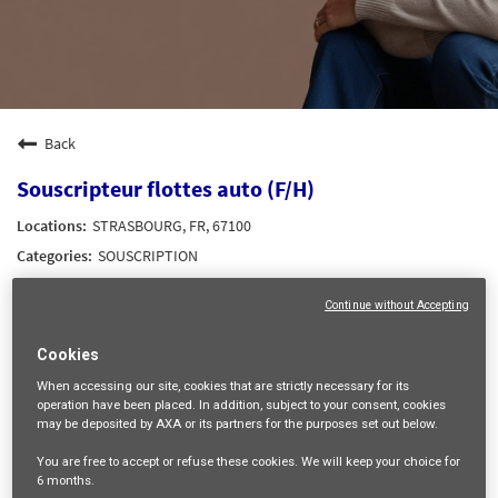
Back
Souscripteur flottes auto (F/H)
STRASBOURG, FR, 67100
SOUSCRIPTION
34743
Continue without Accepting
mail_outline
Cookies
Get future jobs matching this search
When accessing our site,
cookies that are strictly necessary
for its
operation have been placed. In addition, subject to your consent, cookies
Login
or
Register
may be deposited by AXA or its partners for the purposes set out below.
You are free
to accept or refuse
these cookies. We will keep your choice for
6 months
.