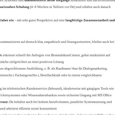
dokumentierst deine Vorgänge
enen Systemen und
strukturiert und nachvollziehba
raxisnahen Schulung
(4–6 Wochen in Vollzeit vor Ort) und erhältst auch danach
2 Jahre ein
langfristige Zusammenarbeit und
– mit sehr guter Perspektive auf eine
ommunizierst auf deutsch klar, empathisch und lösungsorientiert, bleibst auch bei
u erkennst schnell die Anliegen von Bestandskund:innen, gehst strukturiert auf
präche zielgerichtet zu einer positiven Lösung
ine abgeschlossene Ausbildung, z. B. als Kaufmann/-frau für Dialogmarketing,
inische:r Fachangestellte:r, Hotelfachkraft oder in einem vergleichbaren
g im telefonischen Kundenservice (Inbound), idealerweise mit gängigen Tools wie
 Ticketsystemen oder Wissensdatenbanken sowie sicherem Umgang mit MS Office
eranz:
Du behältst auch bei hohem Anrufvolumen, paralleler Systemnutzung und
nd arbeitest effizient sowie konzentriert