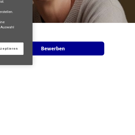
st.
rstellen.
ine
e Auswahl
Bewerben
kzeptieren