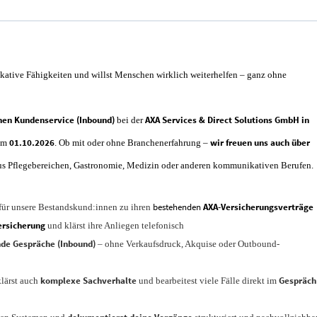
ikative Fähigkeiten und willst Menschen wirklich weiterhelfen – ganz ohne
hen Kundenservice (Inbound)
AXA Services & Direct Solutions GmbH in
bei der
01.10.2026
wir freuen uns auch über
tum
. Ob mit oder ohne Branchenerfahrung –
 aus Pflegebereichen, Gastronomie, Medizin oder anderen kommunikativen Berufen.
bestehenden
AXA-Versicherungsverträge
für unsere Bestandskund:innen zu ihren
ersicherung
und klärst ihre Anliegen telefonisch
nde Gespräche (Inbound)
– ohne Verkaufsdruck, Akquise oder Outbound-
komplexe Sachverhalte
Gespräch
klärst auch
und bearbeitest viele Fälle direkt im