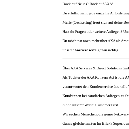
Bock auf Neues? Bock auf AXA!
Du erfüllst nicht jede einzelne Anforderu
Marie (Oechtering) freut sich auf deine B
Hast du Fragen oder weitere Anliegen? Uns
Du möchtest noch mehr über AXA als Arbeit
Karriereseite
unserer
genau richtig!
Über AXA Services & Direct Solutions G
Als Tochter der AXA Konzern AG ist die A
verantwortet den Kundenservice über alle 
Kund:innen bei sämtlichen Anliegen zu ihr
Sinne unserer Werte: Customer First.
Wir suchen Menschen, die gerne Netzwerke
Ganze gleichermaßen im Blick? Super, den