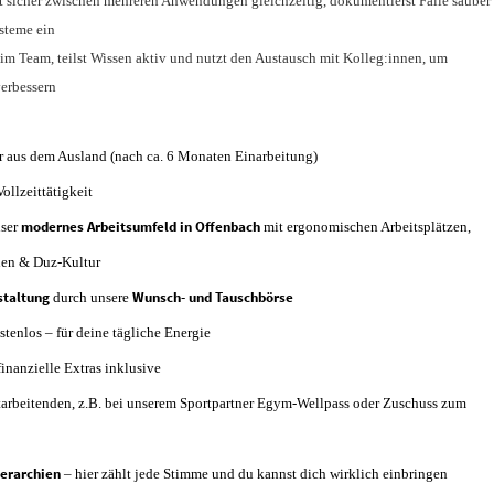
t sicher zwischen mehreren Anwendungen gleichzeitig, dokumentierst Fälle sauber
ysteme ein
 im Team, teilst Wissen aktiv und nutzt den Austausch mit Kolleg:innen, um
verbessern
ar aus dem Ausland (nach ca. 6 Monaten Einarbeitung)
Vollzeittätigkeit
modernes Arbeitsumfeld in Offenbach
nser
mit ergonomischen Arbeitsplätzen,
chen & Duz-Kultur
estaltung
Wunsch- und Tauschbörse
durch unsere
stenlos – für deine tägliche Energie
nanzielle Extras inklusive
tarbeitenden, z.B. bei unserem Sportpartner Egym-Wellpass oder Zuschuss zum
ierarchien
– hier zählt jede Stimme und du kannst dich wirklich einbringen