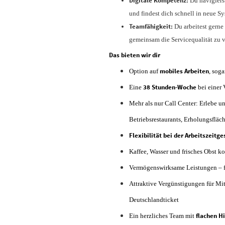
Digitale Kompetenz:
Du navigiers
und findest dich schnell in neue S
Teamfähigkeit:
Du arbeitest gerne
gemeinsam die Servicequalität zu 
Das bieten wir dir
mobiles Arbeiten
Option auf
, sog
38 Stunden-Woche
Eine
bei einer 
Mehr als nur Call Center: Erlebe u
Betriebsrestaurants, Erholungsflä
Flexibilität bei der Arbeitszeitg
Kaffee, Wasser und frisches Obst ko
Vermögenswirksame Leistungen – fi
Attraktive Vergünstigungen für Mi
Deutschlandticket
flachen H
Ein herzliches Team mit