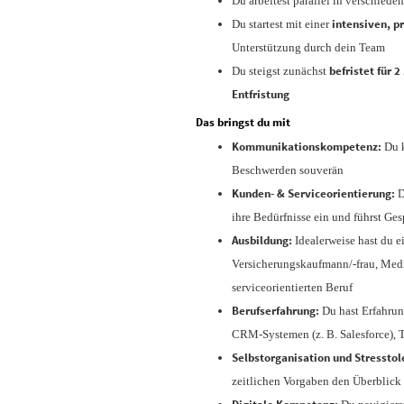
Du arbeitest parallel in verschied
intensiven, p
Du startest mit einer
Unterstützung durch dein Team
befristet für 
Du steigst zunächst
Entfristung
Das bringst du mit
Kommunikationskompetenz:
Du k
Beschwerden souverän
Kunden- & Serviceorientierung:
D
ihre Bedürfnisse ein und führst Ges
Ausbildung:
Idealerweise hast du e
Versicherungskaufmann/-frau, Mediz
serviceorientierten Beruf
Berufserfahrung:
Du hast Erfahrun
CRM-Systemen (z. B. Salesforce),
Selbstorganisation und Stresstol
zeitlichen Vorgaben den Überblick u