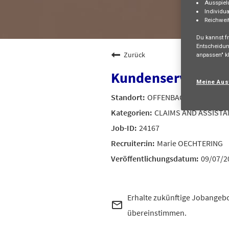
Ausspiel
Individua
Reichwei
Du kannst fr
Entscheidun
Zurück
anpassen" kl
Kundenservice-Mit
Meine Aus
OFFENBACH, DE, 63067
CLAIMS AND ASSISTA
24167
Marie OECHTERING
09/07/2
Erhalte zukünftige Jobangebo
mail_outline
übereinstimmen.