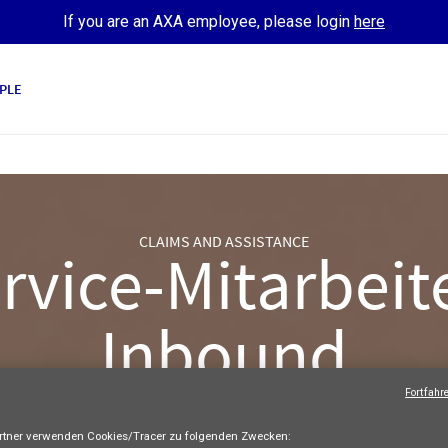
If you are an AXA employee, please login
here
PLE
CLAIMS AND ASSISTANCE
vice-Mitarbeit
Inbound
Fortfahr
AXA Germany
Fixed and short-term / Seasonal / VIE
Full-tim
Bewerben
tner verwenden Cookies/Tracer zu folgenden Zwecken: