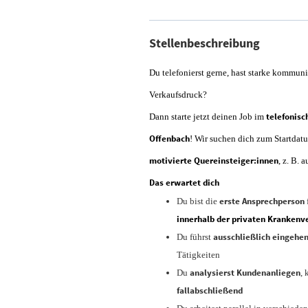
Stellenbeschreibung
Du telefonierst gerne, hast starke kommun
Verkaufsdruck?
telefonisc
Dann starte jetzt deinen Job im
Offenbach
! Wir suchen dich zum Startda
motivierte Quereinsteiger:innen
, z. B.
Das erwartet dich
erste Ansprechperson
Du bist die
innerhalb der privaten Krankenv
ausschließlich eingehe
Du führst
Tätigkeiten
analysierst Kundenanliegen
Du
, 
fallabschließend