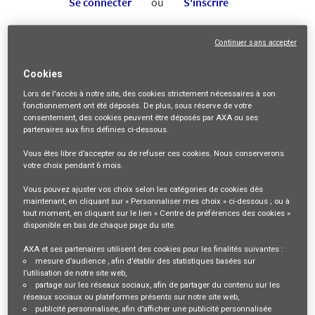
Se connecter
ou
S'inscrire
Continuer sans accepter
Description du poste
Cookies
Leader français de l’assurance
auto
en ligne depuis 1992,
Lors de l'accès à notre site,
des cookies strictement nécessaires
à son
fonctionnement ont été déposés. De plus, sous réserve de votre
Direct Assurance, entité du Groupe AXA, propose également
consentement, des cookies peuvent être déposés par AXA ou ses
partenaires aux fins définies ci-dessous.
des offres d’assurance habitation, moto et
santé.
Vous êtes libre
d’accepter ou de refuser
ces cookies. Nous conserverons
plus de deux millions de clients nous font
Aujourd'hui,
votre choix pendant
6 mois
.
confiance
grâce à un tarif adapté et une gestion des
Vous pouvez ajuster vos choix selon les catégories de cookies dès
maintenant, en cliquant sur « Personnaliser mes choix » ci-dessous ; ou à
sinistres personnalisée.
tout moment, en cliquant sur le lien « Centre de préférences des cookies »
disponible en bas de chaque page du site.
Dans un marché assurantiel très compétitif, Direct
AXA et ses partenaires utilisent des cookies pour les finalités suivantes :
Assurance conçoit des solutions adaptées aux besoins de
mesure d’audience
, afin d’établir des statistiques basées sur
ses clients en défendant leur pouvoir d’achat.
l’utilisation de notre site web,
partage sur les réseaux sociaux
, afin de partager du contenu sur les
Nous faisons de l'expérience client une priorité
en mettant à
réseaux sociaux ou plateformes présents sur notre site web,
publicité personnalisée
, afin d’afficher une publicité personnalisée