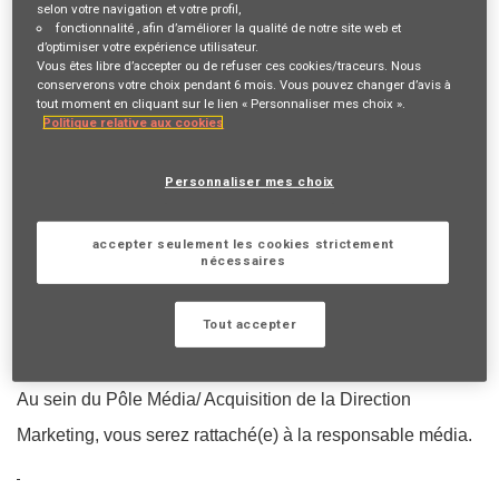
disposition une gamme de produits simple, claire et
selon votre navigation et votre profil,
fonctionnalité
, afin d’améliorer la qualité de notre site web et
performante.
d’optimiser votre expérience utilisateur.
Vous êtes libre d’accepter ou de refuser ces cookies/traceurs. Nous
conserverons votre choix pendant 6 mois. Vous pouvez changer d’avis à
tout moment en cliquant sur le lien « Personnaliser mes choix ».
Si vous recherchez un environnement convivial, dynamique,
Politique relative aux cookies
digital et tourné vers l'innovation, au sein d'une entreprise
Personnaliser mes choix
en croissance, rejoignez-nous !
Vous allez aimer grandir à nos côtés.
accepter seulement les cookies strictement
Vous allez aimer innover avec nous.
nécessaires
Vous allez aimer que nos clients nous adorent.
Tout accepter
VOTRE RÔLE ET VOS MISSIONS
Au sein du Pôle Média/ Acquisition de la Direction
Marketing, vous serez rattaché(e) à la responsable média.