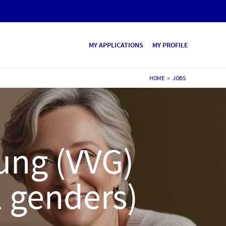
MY APPLICATIONS
MY PROFILE
HOME
>
JOBS
ung (VVG)
l genders)