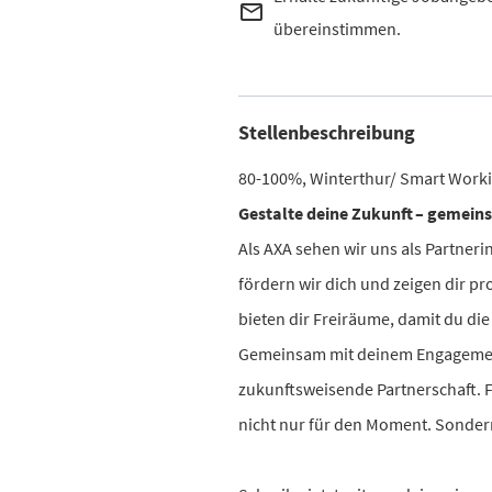
mail_outline
übereinstimmen.
Stellenbeschreibung
80-100%, Winterthur/ Smart Work
Gestalte deine Zukunft – gemein
Als AXA sehen wir uns als Partneri
fördern wir dich und zeigen dir pr
bieten dir Freiräume, damit du die
Gemeinsam mit deinem Engagement
zukunftsweisende Partnerschaft. 
nicht nur für den Moment. Sondern