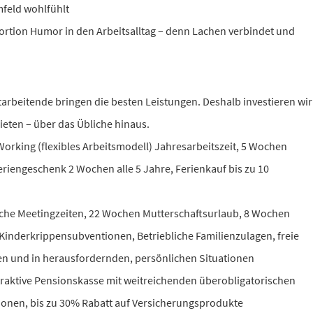
feld wohlfühlt
Portion Humor in den Arbeitsalltag – denn Lachen verbindet und
tarbeitende bringen die besten Leistungen. Deshalb investieren wir
bieten – über das Übliche hinaus.
orking (flexibles Arbeitsmodell) Jahresarbeitszeit, 5 Wochen
eriengeschenk 2 Wochen alle 5 Jahre, Ferienkauf bis zu 10
iche Meetingzeiten, 22 Wochen Mutterschaftsurlaub, 8 Wochen
 Kinderkrippensubventionen, Betriebliche Familienzulagen, freie
en und in herausfordernden, persönlichen Situationen
raktive Pensionskasse mit weitreichenden überobligatorischen
ionen, bis zu 30% Rabatt auf Versicherungsprodukte