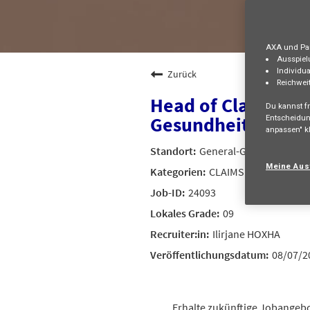
AXA und Par
Ausspiel
Individua
Zurück
Reichwei
Head of Claims Kr
Du kannst fr
Gesundheitsvorsor
Entscheidun
anpassen" kl
General-Guisan-Strass
Meine Aus
CLAIMS AND ASSISTA
24093
09
Ilirjane HOXHA
08/07/2
Erhalte zukünftige Jobangebo