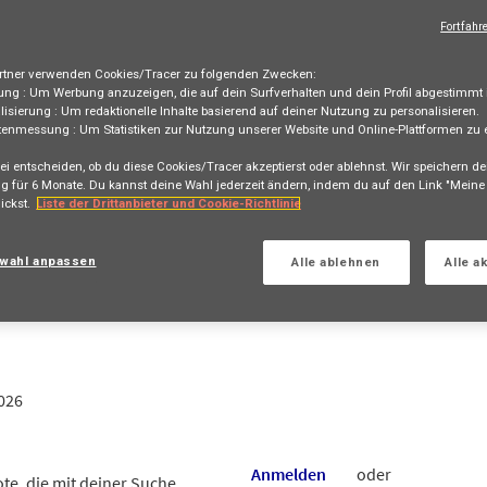
Bewerben
Fortfahr
tner verwenden Cookies/Tracer zu folgenden Zwecken:
ung :
Um Werbung anzuzeigen, die auf dein Surfverhalten und dein Profil abgestimmt i
lisierung :
Um redaktionelle Inhalte basierend auf deiner Nutzung zu personalisieren.
tenmessung :
Um Statistiken zur Nutzung unserer Website und Online-Plattformen zu e
ankenzusatzversicherung (VVG)
ei entscheiden, ob du diese Cookies/Tracer akzeptierst oder ablehnst. Wir speichern de
ge (all genders)
g für
6 Monate
. Du kannst deine Wahl jederzeit ändern, indem du auf den Link "Mein
ickst.
Liste der Drittanbieter und Cookie-Richtlinie
e 42, WINTERTHUR, CH, 8400
wahl anpassen
Alle ablehnen
Alle a
NCE
026
Anmelden
oder
te, die mit deiner Suche