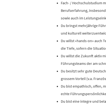
Fach- / Hochschulstudium m
Berufserfahrung, insbesonde
sowie auch im Leistungsein
Du bringst mehrjährige Führ
und kulturell weiterzuentwi
Du willst «hands-on» auch T
die Tiefe, sofern die Situati
Du willst die Zukunft aktiv m
Führungsteams der am schn
Du besitzt sehr gute Deutsc
grossem Vorteil (v.a. Franzö
Du bist empathisch, offen, 
echte Führungspersönlichkei
Du bist eine integre und bela