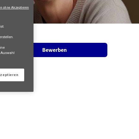
en ohne Akzeptieren
st.
rstellen.
ine
Bewerben
e Auswahl
kzeptieren