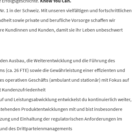
e Erfolgsgeschichte.
Know You Can.
Nr. 1 in der Schweiz. Mit unseren vielfältigen und fortschrittlichen
heit sowie private und berufliche Vorsorge schaffen wir
ere Kundinnen und Kunden, damit sie ihr Leben unbeschwert
 den Ausbau, die Weiterentwicklung und die Führung des
 (ca. 26 FTE) sowie die Gewährleistung einer effizienten und
s operativen Geschäfts (ambulant und stationär) mit Fokus auf
it Kundenzufriedenheit
uf und Leistungsabwicklung entwickelst du kontinuierlich weiter,
rstehenden Produktentwicklungen mit und bist insbesondere
tzung und Einhaltung der regulatorischen Anforderungen im
 und des Drittparteienmanagements