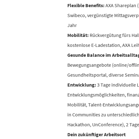
Flexible Benefits:
AXA Shareplan (M
Swibeco, vergünstigte Mittagsver
Jahr
Mobilität:
Rückvergütung fürs Halb
kostenlose E-Ladestation, AXA Le
Gesunde Balance im Arbeitsallta
Bewegungsangebote (online/offli
Gesundheitsportal, diverse Semi
Entwicklung:
3 Tage individuelle 
Entwicklungsmöglichkeiten, finanz
Mobilität, Talent-Entwicklungsan
in Communities zu unterschiedlic
Hackathon, UnConference), 2 Tage Z
Dein zukünftiger Arbeitsort