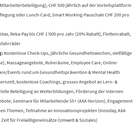
itarbeiterbeteiligung), CHF 500 jährlich auf der Vorteilsplattform
pflegung oder Lunch-Card, Smart Working-Pauschale CHF 200 pro
tax, Reka-Pay bis CHF 1’000 pro Jahr (20% Rabatt), Flottenrabatt,
ihfahrräder
g:
Kostenlose Check-Ups, jährliche Gesundheitswochen, vielfältige
ne), Massageangebote, Ruheräume, Employee Care, Online-
nare/Events rund um Gesundheitsprävention & Mental Health
Lernzeit, kostenlose Coachings, grosses Angebot an Lern- &
ielle Beteiligung an Weiterbildungen, Förderung der Internen
gebote, Seminare für Mitarbeitende 55+ (AXA Horizon), Engagement
hen Themen, Teilnahme an Innovationsprojekten (Innoday, AXA
eit für Freiwilligeneinsätze (Umwelt & Soziales)