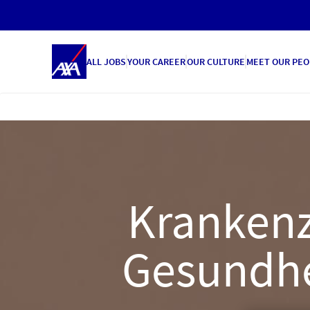
ALL JOBS
YOUR CAREER
OUR CULTURE
MEET OUR PEO
Krankenz
Gesundhei