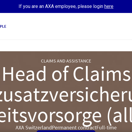
If you are an AXA employee, please login
here
PLE
CLAIMS AND ASSISTANCE
Head of Claims
usatzversicher
tsvorsorge (al
AXA Switzerland
Permanent contract
Full-time