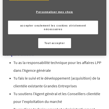
as un fort engagement professionnel ?
Personnaliser mes choix
Tu as chez nous l'opportunité de développer tes compétences
accepter seulement les cookies strictement
nécessaires
et de démontrer tes capacités. Notre Agence générale
Prévoyance et Patrimoine de Sion souhaite renforcer son
Tout accepter
équipe et nous serions ravis de recevoir ton
dossier !
Ce qui t'attend
T
u as la responsabilité technique pour les affaires LPP
dans l'Agence générale
Tu fais le suivi et le développement (acquisition) de la
clientèle existante Grandes Entreprises
Tu soutiens l'Agent général et les Conseillers clientèle
pour l'exploitation du marché