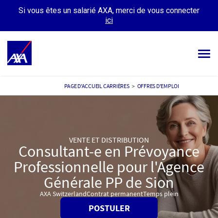
Si vous êtes un salarié AXA, merci de vous connecter
ici
Tog
navi
OFFRES D’EMPLOIS
PAGE D'ACCUEIL CARRIÈRES
>
OFFRES D'EMPLOI
VOTRE CARRIÈRE
NOTRE CULTURE
VENTE ET DISTRIBUTION
Consultant-e en Prévoyance
TÉMOIGNAGES
Professionnelle pour l'Agence
MES CANDIDATURES
MON PROFIL
Générale PP de Sion
AXA Switzerland
Contrat permanent
Temps plein
POSTULER