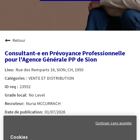
Retour
Consultant-e en Prévoyance Professionnelle
pour l'Agence Générale PP de Sion
Rue des Remparts 16, SION, CH, 1950
VENTE ET DISTRIBUTION
23552
No Level
Nuria MCCURRACH
01/07/2026
Continuer sans accepter
mail_outline
Recevez les futures offres correspondant à cette recherche
Cookies