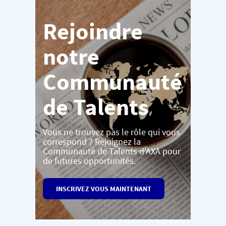
Rejoindre
notre
Communauté
de Talents
Vous ne trouvez pas le rôle qui vous
correspond ? Rejoignez la
Communauté de Talents d'AXA pour
de futures opportunités.
INSCRIVEZ VOUS MAINTENANT