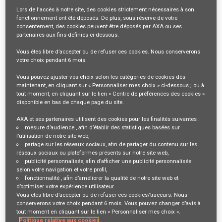
Lors de l'accès à notre site,
des cookies strictement nécessaires
à son
Se connecter
ou
S'inscrire
fonctionnement ont été déposés. De plus, sous réserve de votre
consentement, des cookies peuvent être déposés par AXA ou ses
partenaires aux fins définies ci-dessous.
Vous êtes libre
d’accepter ou de refuser
ces cookies. Nous conserverons
Description du poste
votre choix pendant
6 mois
.
100%, lieu de travail: Sion
Vous pouvez ajuster vos choix selon les catégories de cookies dès
maintenant, en cliquant sur « Personnaliser mes choix » ci-dessous ; ou à
tout moment, en cliquant sur le lien « Centre de préférences des cookies »
disponible en bas de chaque page du site.
Façonne ton avenir avec nous!
AXA et ses partenaires utilisent des cookies pour les finalités suivantes :
mesure d’audience
, afin d’établir des statistiques basées sur
l’utilisation de notre site web,
Tu a
s un solide bagage dans le domaine de la prévoyance
partage sur les réseaux sociaux
, afin de partager du contenu sur les
réseaux sociaux ou plateformes présents sur notre site web,
professionnelle et ce secteur te passionne ? Tu as déjà pu
publicité personnalisée
, afin d’afficher une publicité personnalisée
selon votre navigation et votre profil,
mettre en pratique tes compétences de vente, de négociation
fonctionnalité
, afin d’améliorer la qualité de notre site web et
d’optimiser votre expérience utilisateur.
et de réseautage ainsi que dans l'administration ? Tu es une
Vous êtes libre d’accepter ou de refuser ces cookies/traceurs. Nous
personne orientée client et objectifs ? Tu fais preuve de
conserverons votre choix pendant 6 mois. Vous pouvez changer d’avis à
tout moment en cliquant sur le lien « Personnaliser mes choix ».
sérieux et d'une excellente organisation dans ton travail et tu
Politique relative aux cookies