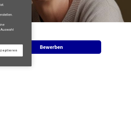
st.
rstellen.
ine
e Auswahl
Bewerben
kzeptieren