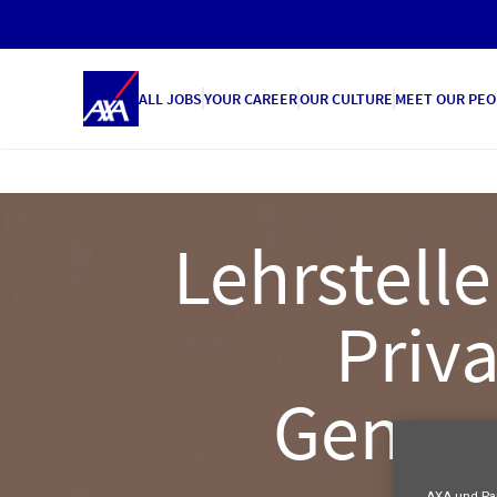
ALL JOBS
YOUR CAREER
OUR CULTURE
MEET OUR PEO
Lehrstell
Priv
Genera
AXA und Par