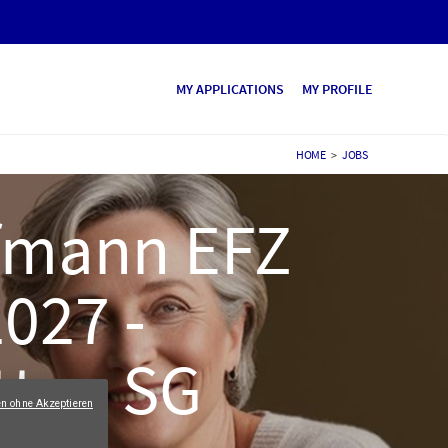
MY APPLICATIONS
MY PROFILE
HOME
>
JOBS
ufmann EFZ
027 -
tten SG
en ohne Akzeptieren