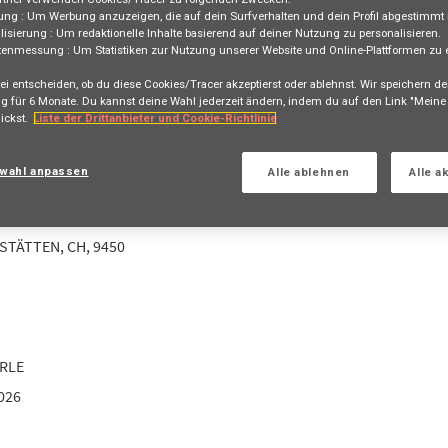
Bewerben
ung :
Um Werbung anzuzeigen, die auf dein Surfverhalten und dein Profil abgestimmt i
lisierung :
Um redaktionelle Inhalte basierend auf deiner Nutzung zu personalisieren.
tenmessung :
Um Statistiken zur Nutzung unserer Website und Online-Plattformen zu e
ei entscheiden, ob du diese Cookies/Tracer akzeptierst oder ablehnst. Wir speichern de
g für
6 Monate
. Du kannst deine Wahl jederzeit ändern, indem du auf den Link "Mein
ickst.
Liste der Drittanbieter und Cookie-Richtlinie
au / Kaufmann EFZ
 2027 - Generalagentur Altstätten
wahl anpassen
Alle ablehnen
Alle a
TSTÄTTEN, CH, 9450
ERLE
026