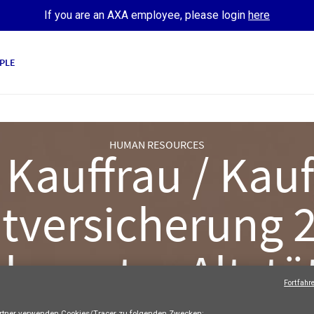
If you are an AXA employee, please login
here
PLE
HUMAN RESOURCES
e Kauffrau / Ka
atversicherung 2
lagentur Altstä
Fortfahr
AXA Switzerland
Apprenticeship
Full-time
tner verwenden Cookies/Tracer zu folgenden Zwecken: