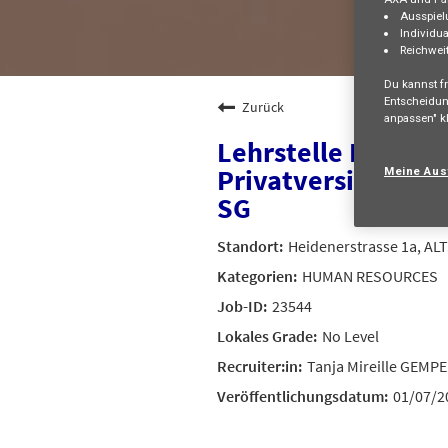
Ausspiel
Individua
Reichwei
Du kannst fr
Entscheidun
Zurück
anpassen" kl
Lehrstelle Kauffr
Privatversicherung
Meine Aus
SG
Heidenerstrasse 1a, AL
HUMAN RESOURCES
23544
No Level
Tanja Mireille GEMP
01/07/2