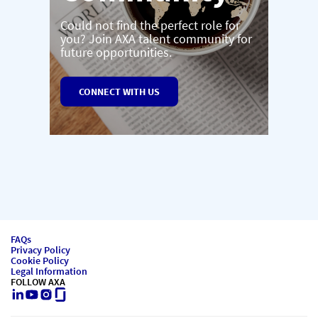
Could not find the perfect role for
you? Join AXA talent community for
future opportunities.
CONNECT WITH US
FAQs
Privacy Policy
Cookie Policy
Legal Information
FOLLOW AXA
LinkedIn
Youtube
Instagram
Glassdoor