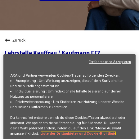
Zurück
Lehrstelle Kauffrau / Kaufmann EFZ
Privatversicherung 2027 Generaldirektion
Fortfahren ohne Akzeptieren
Pionierstrasse 3, WINTERTHUR, CH, 8400
AXA und Partner verwenden Cookies/Tracer zu folgenden Zwecken:
HUMAN RESOURCES
Ausspielung :
Um Werbung anzuzeigen, die auf dein Surfverhalten
23527
und dein Profil abgestimmt ist.
Individualisierung :
Um redaktionelle Inhalte basierend auf deiner
No Level
Nutzung zu personalisieren.
Reichweitenmessung :
Um Statistiken zur Nutzung unserer Website
Stefanie FASCIATI
und Online-Plattformen zu erstellen.
01/07/2026
Du kannst frei entscheiden, ob du diese Cookies/Tracer akzeptierst oder
ablehnst. Wir speichern deine Entscheidung für
6 Monate
. Du kannst
mail_outline
deine Wahl jederzeit ändern, indem du auf den Link "Meine Auswahl
anpassen" klickst.
Liste der Drittanbieter und Cookie-Richtlinie
Erhalte zukünftige Jobangebote, die mit deiner Suche