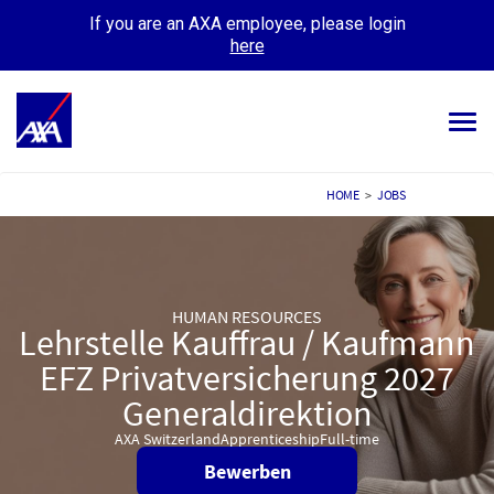
If you are an AXA employee, please login
here
Tog
navi
ALL JOBS
HOME
>
JOBS
YOUR CAREER
OUR CULTURE
HUMAN RESOURCES
Lehrstelle Kauffrau / Kaufmann
MEET OUR PEOPLE
EFZ Privatversicherung 2027
MY APPLICATIONS
MY PROFILE
Generaldirektion
AXA Switzerland
Apprenticeship
Full-time
Bewerben