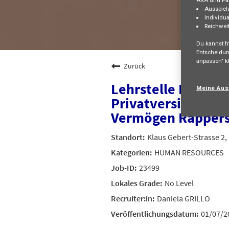
AXA und Par
Ausspiel
Individua
Reichwei
Du kannst fr
Entscheidun
anpassen" kl
Zurück
Lehrstelle Kauffr
Meine Aus
Privatversicherun
Vermögen Rappers
Klaus Gebert-Strasse 2
HUMAN RESOURCES
23499
No Level
Daniela GRILLO
01/07/2