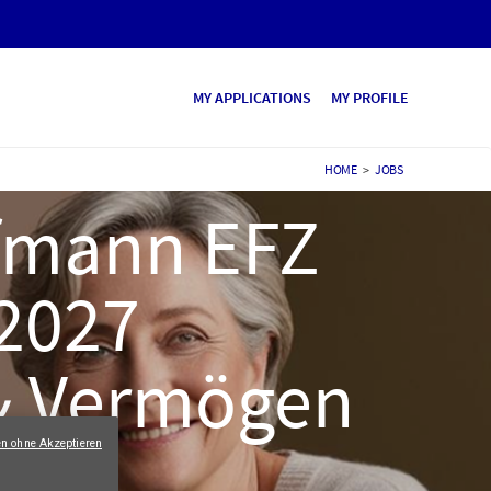
MY APPLICATIONS
MY PROFILE
HOME
>
JOBS
ufmann EFZ
 2027
 & Vermögen
en ohne Akzeptieren