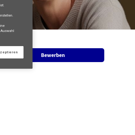
st.
rstellen.
ine
e Auswahl
kzeptieren
Bewerben