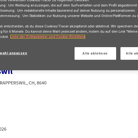
tner verwenden Cookies/Tracer zu folgenden Zwecken:
ung :
Um Werbung anzuzeigen, die auf dein Surfverhalten und dein Profil abgestimmt i
AXA Switzerland
Apprenticeship
Full-time
lisierung :
Um redaktionelle Inhalte basierend auf deiner Nutzung zu personalisieren.
tenmessung :
Um Statistiken zur Nutzung unserer Website und Online-Plattformen zu e
Bewerben
ei entscheiden, ob du diese Cookies/Tracer akzeptierst oder ablehnst. Wir speichern de
g für
6 Monate
. Du kannst deine Wahl jederzeit ändern, indem du auf den Link "Mein
ickst.
Liste der Drittanbieter und Cookie-Richtlinie
au / Kaufmann EFZ
wahl anpassen
Alle ablehnen
Alle a
g 2027 Generalagentur Vorsorge &
wil
, RAPPERSWIL, CH, 8640
026