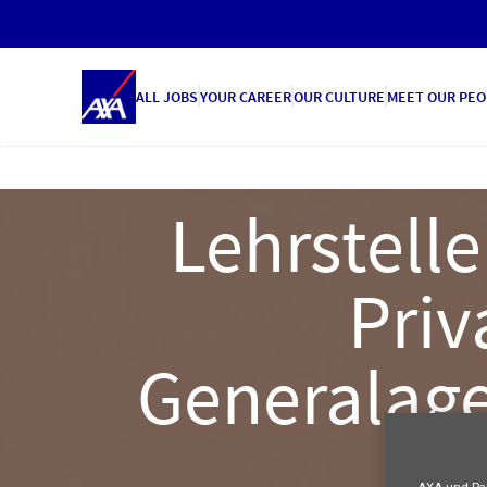
ALL JOBS
YOUR CAREER
OUR CULTURE
MEET OUR PEO
Lehrstell
Priv
Generalage