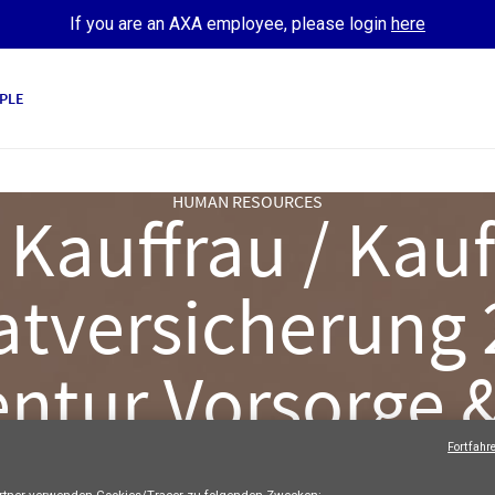
If you are an AXA employee, please login
here
PLE
HUMAN RESOURCES
e Kauffrau / Ka
atversicherung
ntur Vorsorge
Rapperswil
Fortfahr