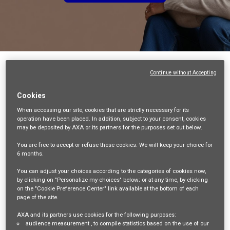
戻る
Continue without Accepting
コールセンター企画グループ アシスタントマ
Cookies
ネージャー(P3)【アクサ生命】
When accessing our site,
cookies that are strictly necessary
for its
東京都台東区寿2-1-13 偕楽ビル 5F, TAITO-KU, JP, 111-0042
operation have been placed. In addition, subject to your consent, cookies
may be deposited by AXA or its partners for the purposes set out below.
CLAIMS AND ASSISTANCE
23432
You are free
to accept or refuse
these cookies. We will keep your choice for
6 months
.
ﾌﾟﾛﾌｪｯｼｮﾅﾙ
Mayu HIRASAWA
You can adjust your choices according to the categories of cookies now,
by clicking on "Personalize my choices" below; or at any time, by clicking
30/06/2026
on the "Cookie Preference Center" link available at the bottom of each
page of the site.
mail_outline
AXA and its partners use cookies for the following purposes:
audience measurement
, to compile statistics based on the use of our
今後、この検索に一致する仕事の情報を取得