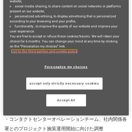
website,
social media sharing
, to share content on social networks or platforms
ログイン
UI.OR
登録する
present on our website,
personalized advertising
, to display advertising that is personalized
according to your browsing and your profile,
functionality
, to improve the quality of our website and improve your
user experience.
仕事内容
You are free to accept or refuse these cookies/tracers. We will retain your
choice for 6 months. You can change your mind at any time by clicking
職務内容
on the "Personalize my choices" link.
List to the third parties and cookie policy
【Job Description】
Personalize my choices
会社戦略に沿ったコンタクトセンター統括部内戦略の企
画、運営、実施
accept only strictly necessary cookies
・会社戦略に沿ったコンタクトセンターの自動化施策、効
率化施策の企画、要件定義、プロジェクトのリード
Accept All
・プロジェクト施策実現に向けたIT担当者との提案、調整
・コンタクトセンターオペレーションチーム、社内関係各
署とのプロジェクト施策運用開始に向けた調整