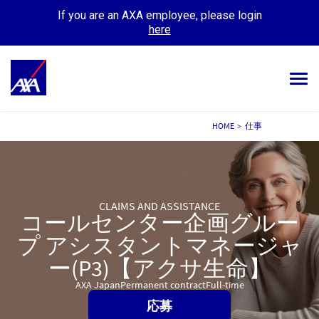
If you are an AXA employee, please login
here
Tog
navi
ALL JOBS
HOME
>
仕事
YOUR CAREER
OUR CULTURE
CLAIMS AND ASSISTANCE
コールセンター企画グルー
MEET OUR PEOPLE
プ アシスタントマネージャ
MY APPLICATIONS
MY PROFILE
ー(P3)【アクサ生命】
AXA Japan
Permanent contract
Full-time
応募