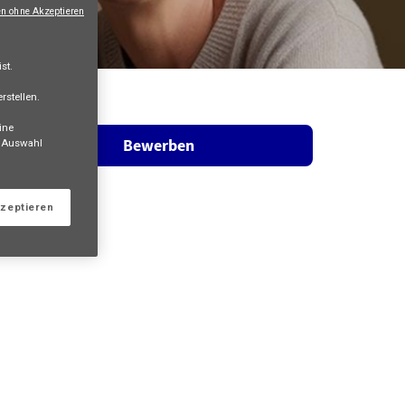
en ohne Akzeptieren
st.
rstellen.
ine
Bewerben
e Auswahl
kzeptieren