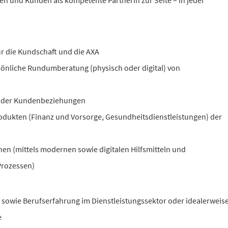
en und Kunden als kompetente Partnerin zur Seite – in jeder
ür die Kundschaft und die AXA
sönliche Rundumberatung (physisch oder digital) von
nder Kundenbeziehungen
odukten (Finanz und Vorsorge, Gesundheitsdienstleistungen) der
n (mittels modernen sowie digitalen Hilfsmitteln und
Prozessen)
sowie Berufserfahrung im Dienstleistungssektor oder idealerweis
e