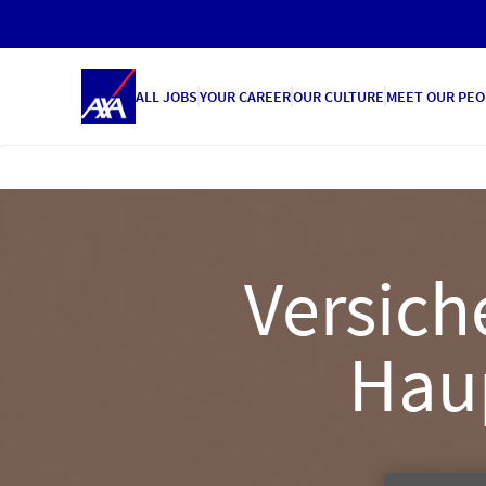
ALL JOBS
YOUR CAREER
OUR CULTURE
MEET OUR PEO
Versich
Haup