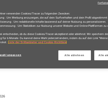
Fortfahr
tner verwenden Cookies/Tracer zu folgenden Zwecken:
ung :
Um Werbung anzuzeigen, die auf dein Surfverhalten und dein Profil abgestimmt i
lisierung :
Um redaktionelle Inhalte basierend auf deiner Nutzung zu personalisieren.
tenmessung :
Um Statistiken zur Nutzung unserer Website und Online-Plattformen zu e
ei entscheiden, ob du diese Cookies/Tracer akzeptierst oder ablehnst. Wir speichern de
er:in für die Hauptagentur St.
g für
6 Monate
. Du kannst deine Wahl jederzeit ändern, indem du auf den Link "Mein
ickst.
Liste der Drittanbieter und Cookie-Richtlinie
TZ, US, 7500
wahl anpassen
Alle ablehnen
Alle a
TION
026