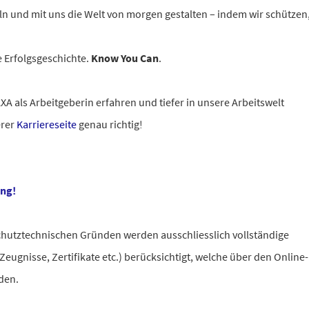
ln und mit uns die Welt von morgen gestalten – indem wir schützen
e Erfolgsgeschichte.
Know You Can
.
A als Arbeitgeberin erfahren und tiefer in unsere Arbeitswelt
erer
Karriereseite
genau richtig!
ung!
chutztechnischen Gründen werden ausschliesslich vollständige
ugnisse, Zertifikate etc.) berücksichtigt, welche über den Online-
rden.