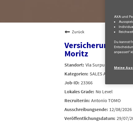
AXA und Par
Ausspiel
Individua
Zurück
Reichwei
Du kannst fr
Versicherungsberat
Entscheidun
Moritz
anpassen" kl
Via Surpunt 21, ST.MORI
Meine Aus
SALES AND DISTRIBU
23366
No Level
Antonio TOMO
12/08/2026
29/07/2