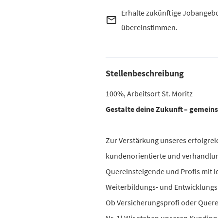
Erhalte zukünftige Jobangebo
mail_outline
übereinstimmen.
Stellenbeschreibung
100%, Arbeitsort St. Moritz
Gestalte deine Zukunft – gemein
Zur Verstärkung unseres erfolgrei
kundenorientierte und verhandlung
Quereinsteigende und Profis mit l
Weiterbildungs- und Entwicklungs
Ob Versicherungsprofi oder Querein