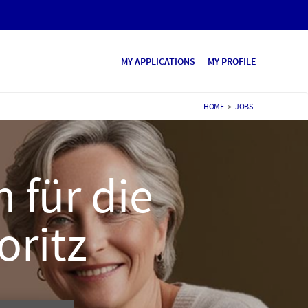
MY APPLICATIONS
MY PROFILE
HOME
>
JOBS
 für die
oritz