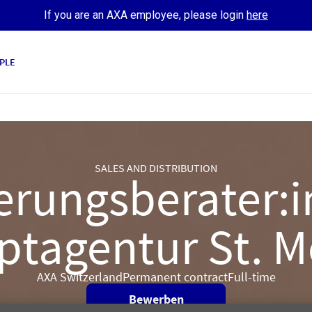
If you are an AXA employee, please login
here
PLE
SALES AND DISTRIBUTION
erungsberater:in
tagentur St. M
AXA Switzerland
Permanent contract
Full-time
Bewerben