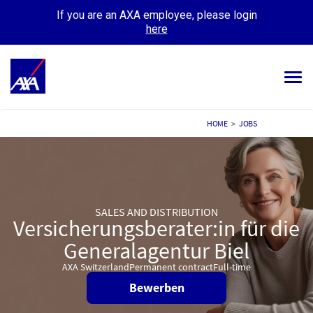
If you are an AXA employee, please login
here
Tog
navi
ALL JOBS
HOME
>
JOBS
YOUR CAREER
OUR CULTURE
SALES AND DISTRIBUTION
MEET OUR PEOPLE
Versicherungsberater:in für die
Generalagentur Biel
MY APPLICATIONS
MY PROFILE
AXA Switzerland
Permanent contract
Full-time
Bewerben