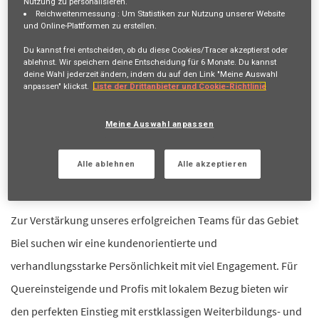
Nutzung zu personalisieren.
Erhalte zukünftige Jobangebote, die mit deiner Suche
Reichweitenmessung :
Um Statistiken zur Nutzung unserer Website
und Online-Plattformen zu erstellen.
übereinstimmen.
Du kannst frei entscheiden, ob du diese Cookies/Tracer akzeptierst oder
Anmelden
oder
Registrieren
ablehnst. Wir speichern deine Entscheidung für
6 Monate
. Du kannst
deine Wahl jederzeit ändern, indem du auf den Link "Meine Auswahl
anpassen" klickst.
Liste der Drittanbieter und Cookie-Richtlinie
Stellenbeschreibung
Meine Auswahl anpassen
100%, Arbeitsort Biel
Alle ablehnen
Alle akzeptieren
Gestalte deine Zukunft – gemeinsam mit uns!
Zur Verstärkung unseres erfolgreichen Teams für das Gebiet
Biel suchen wir eine kundenorientierte und
verhandlungsstarke Persönlichkeit mit viel Engagement. Für
Quereinsteigende und Profis mit lokalem Bezug bieten wir
den perfekten Einstieg mit erstklassigen Weiterbildungs- und