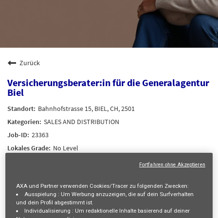
Zurück
Versicherungsberater:in für die Generalagentur
Biel
Bahnhofstrasse 15, BIEL, CH, 2501
SALES AND DISTRIBUTION
23363
No Level
Antonio TOMO
Fortfahren ohne Akzeptieren
13/08/2026
AXA und Partner verwenden Cookies/Tracer zu folgenden Zwecken:
30/07/2026
Ausspielung :
Um Werbung anzuzeigen, die auf dein Surfverhalten
und dein Profil abgestimmt ist.
Individualisierung :
Um redaktionelle Inhalte basierend auf deiner
mail_outline