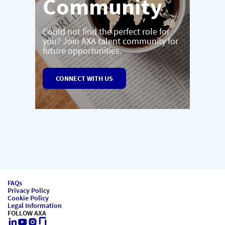
Community
Could not find the perfect role for
you? Join AXA talent community for
future opportunities.
CONNECT WITH US
FAQs
Privacy Policy
Cookie Policy
Legal Information
FOLLOW AXA
LinkedIn
Youtube
Instagram
Glassdoor