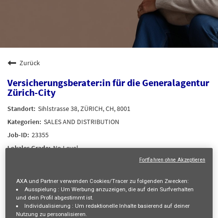
Zurück
Versicherungsberater:in für die Generalagentur
Zürich-City
Sihlstrasse 38, ZÜRICH, CH, 8001
SALES AND DISTRIBUTION
23355
No Level
Antonio TOMO
Fortfahren ohne Akzeptieren
13/08/2026
AXA und Partner verwenden Cookies/Tracer zu folgenden Zwecken:
30/07/2026
Ausspielung :
Um Werbung anzuzeigen, die auf dein Surfverhalten
und dein Profil abgestimmt ist.
Individualisierung :
Um redaktionelle Inhalte basierend auf deiner
mail_outline
Nutzung zu personalisieren.