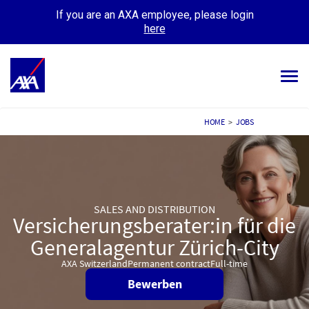
If you are an AXA employee, please login
here
Tog
navi
ALL JOBS
HOME
>
JOBS
YOUR CAREER
OUR CULTURE
SALES AND DISTRIBUTION
MEET OUR PEOPLE
Versicherungsberater:in für die
Generalagentur Zürich-City
MY APPLICATIONS
MY PROFILE
AXA Switzerland
Permanent contract
Full-time
Bewerben