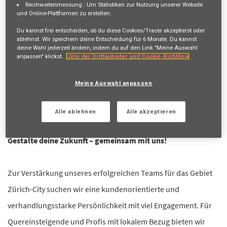
Reichweitenmessung :
Um Statistiken zur Nutzung unserer Website
Erhalte zukünftige Jobangebote, die mit deiner Suche
und Online-Plattformen zu erstellen.
übereinstimmen.
Du kannst frei entscheiden, ob du diese Cookies/Tracer akzeptierst oder
ablehnst. Wir speichern deine Entscheidung für
6 Monate
. Du kannst
Anmelden
oder
Registrieren
deine Wahl jederzeit ändern, indem du auf den Link "Meine Auswahl
anpassen" klickst.
Liste der Drittanbieter und Cookie-Richtlinie
Meine Auswahl anpassen
Stellenbeschreibung
100%, Arbeitsort Zürich-City
Alle ablehnen
Alle akzeptieren
Gestalte deine Zukunft – gemeinsam mit uns!
Zur Verstärkung unseres erfolgreichen Teams für das Gebiet
Zürich-City suchen wir eine kundenorientierte und
verhandlungsstarke Persönlichkeit mit viel Engagement. Für
Quereinsteigende und Profis mit lokalem Bezug bieten wir