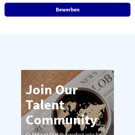
Bewerben
Join Our
Talent
Community
Could not find the perfect role for