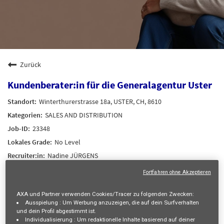
Zurück
Kundenberater:in für die Generalagentur Uster
Winterthurerstrasse 18a, USTER, CH, 8610
SALES AND DISTRIBUTION
23348
No Level
Nadine JÜRGENS
13/08/2026
Fortfahren ohne Akzeptieren
30/07/2026
AXA und Partner verwenden Cookies/Tracer zu folgenden Zwecken:
Ausspielung :
Um Werbung anzuzeigen, die auf dein Surfverhalten
mail_outline
und dein Profil abgestimmt ist.
Individualisierung :
Um redaktionelle Inhalte basierend auf deiner
Erhalte zukünftige Jobangebote, die mit deiner Suche