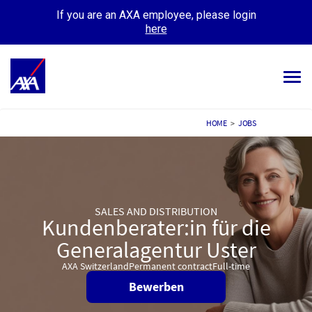
If you are an AXA employee, please login
here
Tog
navi
ALL JOBS
HOME
>
JOBS
YOUR CAREER
OUR CULTURE
SALES AND DISTRIBUTION
MEET OUR PEOPLE
Kundenberater:in für die
Generalagentur Uster
MY APPLICATIONS
MY PROFILE
AXA Switzerland
Permanent contract
Full-time
Bewerben