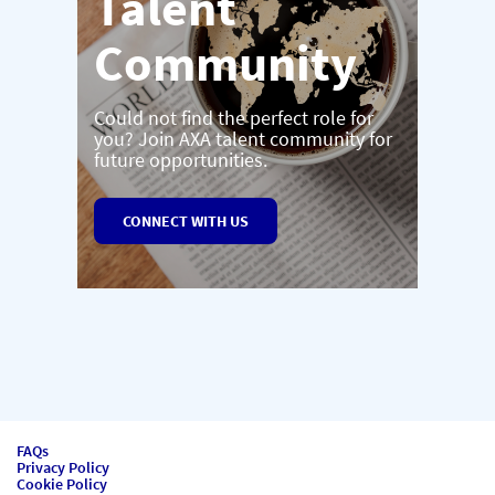
Talent
Community
Could not find the perfect role for
you? Join AXA talent community for
future opportunities.
CONNECT WITH US
FAQs
Privacy Policy
Cookie Policy