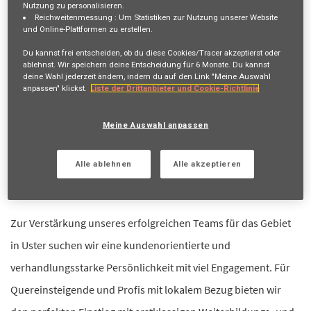
Nutzung zu personalisieren.
Reichweitenmessung :
Um Statistiken zur Nutzung unserer Website
übereinstimmen.
und Online-Plattformen zu erstellen.
Anmelden
oder
Registrieren
Du kannst frei entscheiden, ob du diese Cookies/Tracer akzeptierst oder
ablehnst. Wir speichern deine Entscheidung für
6 Monate
. Du kannst
deine Wahl jederzeit ändern, indem du auf den Link "Meine Auswahl
anpassen" klickst.
Liste der Drittanbieter und Cookie-Richtlinie
Stellenbeschreibung
Meine Auswahl anpassen
80 - 100%, Arbeitsort Uster
Alle ablehnen
Alle akzeptieren
Gestalte deine Zukunft – gemeinsam mit uns!
Zur Verstärkung unseres erfolgreichen Teams für das Gebiet
in Uster suchen wir eine kundenorientierte und
verhandlungsstarke Persönlichkeit mit viel Engagement. Für
Quereinsteigende und Profis mit lokalem Bezug bieten wir