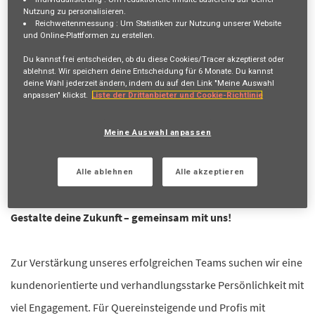
Erhalte zukünftige Jobangebote, die mit deiner Suche
Nutzung zu personalisieren.
Reichweitenmessung :
Um Statistiken zur Nutzung unserer Website
übereinstimmen.
und Online-Plattformen zu erstellen.
Anmelden
oder
Registrieren
Du kannst frei entscheiden, ob du diese Cookies/Tracer akzeptierst oder
ablehnst. Wir speichern deine Entscheidung für
6 Monate
. Du kannst
deine Wahl jederzeit ändern, indem du auf den Link "Meine Auswahl
anpassen" klickst.
Liste der Drittanbieter und Cookie-Richtlinie
Stellenbeschreibung
Meine Auswahl anpassen
80 - 100%, Einsatzgebiet: Wil - Frauenfeld - Kreuzlingen -
Romanshorn
Alle ablehnen
Alle akzeptieren
Gestalte deine Zukunft – gemeinsam mit uns!
Zur Verstärkung unseres erfolgreichen Teams suchen wir eine
kundenorientierte und verhandlungsstarke Persönlichkeit mit
viel Engagement. Für Quereinsteigende und Profis mit