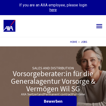
If you are an AXA employee, please login
here
Tog
navi
ALL JOBS
HOME
>
JOBS
YOUR CAREER
OUR CULTURE
SALES AND DISTRIBUTION
Vorsorgeberater:in für die
MEET OUR PEOPLE
Generalagentur Vorsorge &
MY APPLICATIONS
MY PROFILE
Vermögen Wil SG
AXA Switzerland
Permanent contract
Full-time
Bewerben