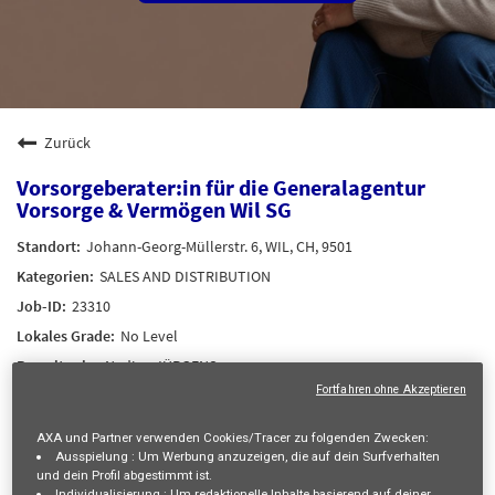
Zurück
Vorsorgeberater:in für die Generalagentur
Vorsorge & Vermögen Wil SG
Johann-Georg-Müllerstr. 6, WIL, CH, 9501
SALES AND DISTRIBUTION
23310
No Level
Nadine JÜRGENS
Fortfahren ohne Akzeptieren
12/08/2026
29/07/2026
AXA und Partner verwenden Cookies/Tracer zu folgenden Zwecken:
Ausspielung :
Um Werbung anzuzeigen, die auf dein Surfverhalten
und dein Profil abgestimmt ist.
mail_outline
Individualisierung :
Um redaktionelle Inhalte basierend auf deiner