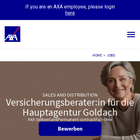
If you are an AXA employee, please login
here
Tog
navi
ALL JOBS
HOME
>
JOBS
YOUR CAREER
OUR CULTURE
SALES AND DISTRIBUTION
MEET OUR PEOPLE
Versicherungsberater:in für die
Hauptagentur Goldach
MY APPLICATIONS
MY PROFILE
AXA Switzerland
Permanent contract
Full-time
Bewerben