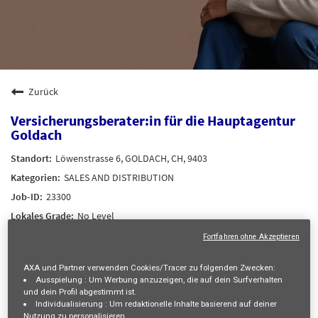
Zurück
Versicherungsberater:in für die Hauptagentur
Goldach
Löwenstrasse 6, GOLDACH, CH, 9403
SALES AND DISTRIBUTION
23300
No Level
Nadine JÜRGENS
Fortfahren ohne Akzeptieren
12/08/2026
AXA und Partner verwenden Cookies/Tracer zu folgenden Zwecken:
29/07/2026
Ausspielung :
Um Werbung anzuzeigen, die auf dein Surfverhalten
und dein Profil abgestimmt ist.
Individualisierung :
Um redaktionelle Inhalte basierend auf deiner
mail_outline
Nutzung zu personalisieren.