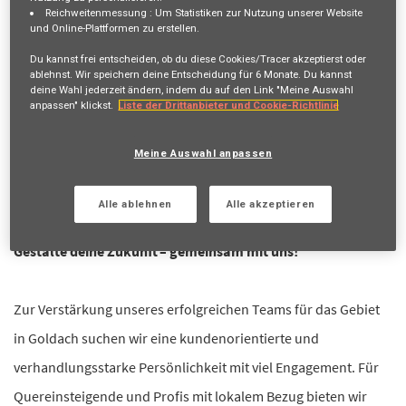
Reichweitenmessung :
Um Statistiken zur Nutzung unserer Website
Erhalte zukünftige Jobangebote, die mit deiner Suche
und Online-Plattformen zu erstellen.
übereinstimmen.
Du kannst frei entscheiden, ob du diese Cookies/Tracer akzeptierst oder
ablehnst. Wir speichern deine Entscheidung für
6 Monate
. Du kannst
Anmelden
oder
Registrieren
deine Wahl jederzeit ändern, indem du auf den Link "Meine Auswahl
anpassen" klickst.
Liste der Drittanbieter und Cookie-Richtlinie
Meine Auswahl anpassen
Stellenbeschreibung
100%, Arbeitsort Goldach
Alle ablehnen
Alle akzeptieren
Gestalte deine Zukunft – gemeinsam mit uns!
Zur Verstärkung unseres erfolgreichen Teams für das Gebiet
in Goldach suchen wir eine kundenorientierte und
verhandlungsstarke Persönlichkeit mit viel Engagement. Für
Quereinsteigende und Profis mit lokalem Bezug bieten wir