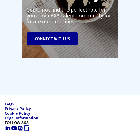
Could not find the perfect role for
you? Join AXA talent community for
future opportunities.
CONNECT WITH US
FAQs
Privacy Policy
Cookie Policy
Legal Information
FOLLOW AXA
LinkedIn
Youtube
Instagram
Glassdoor