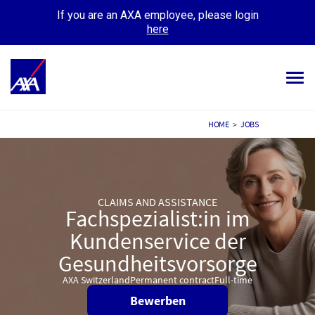
If you are an AXA employee, please login
here
Tog
navi
ALL JOBS
HOME
>
JOBS
YOUR CAREER
OUR CULTURE
CLAIMS AND ASSISTANCE
Fachspezialist:in im
MEET OUR PEOPLE
Kundenservice der
MY APPLICATIONS
MY PROFILE
Gesundheitsvorsorge
AXA Switzerland
Permanent contract
Full-time
Bewerben