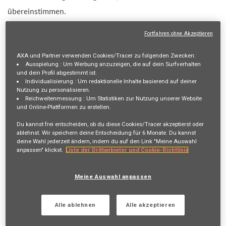
übereinstimmen.
Anmelden
oder
Registrieren
Fortfahren ohne Akzeptieren
AXA und Partner verwenden Cookies/Tracer zu folgenden Zwecken:
Ausspielung :
Um Werbung anzuzeigen, die auf dein Surfverhalten
Stellenbeschreibung
und dein Profil abgestimmt ist.
Individualisierung :
Um redaktionelle Inhalte basierend auf deiner
Nutzung zu personalisieren.
80-100%, Winterthur / Smart Working
Reichweitenmessung :
Um Statistiken zur Nutzung unserer Website
und Online-Plattformen zu erstellen.
Gestalte deine Zukunft – gemeinsam mit uns!
Du kannst frei entscheiden, ob du diese Cookies/Tracer akzeptierst oder
Möchtest du mit deinem Handeln einen Impact erzielen und
ablehnst. Wir speichern deine Entscheidung für
6 Monate
. Du kannst
zusammen mit einem motivierten sowie qualifizierten Team
deine Wahl jederzeit ändern, indem du auf den Link "Meine Auswahl
anpassen" klickst.
Liste der Drittanbieter und Cookie-Richtlinie
etwas bewegen? Reizt es dich, in einem facettenreichen
Arbeitsumfeld, mitzuwirken? Bist du bereit die Ärmel
Meine Auswahl anpassen
hochzukrempeln, mit anzupacken und das jüngste und
Alle ablehnen
Alle akzeptieren
gleichzeitig stark wachsende Geschäftsfeld der AXA Schweiz –
die Gesundheitsvorsorge – auf das nächste Level zu bringen?