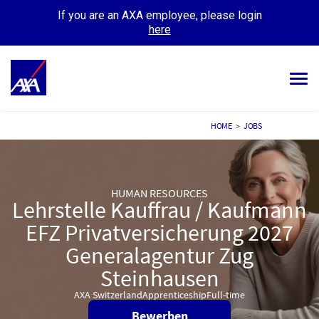
If you are an AXA employee, please login
here
Tog
navi
ALL JOBS
HOME
>
JOBS
YOUR CAREER
OUR CULTURE
HUMAN RESOURCES
Lehrstelle Kauffrau / Kaufmann
MEET OUR PEOPLE
EFZ Privatversicherung 2027
Generalagentur Zug
MY APPLICATIONS
MY PROFILE
Steinhausen
AXA Switzerland
Apprenticeship
Full-time
Bewerben