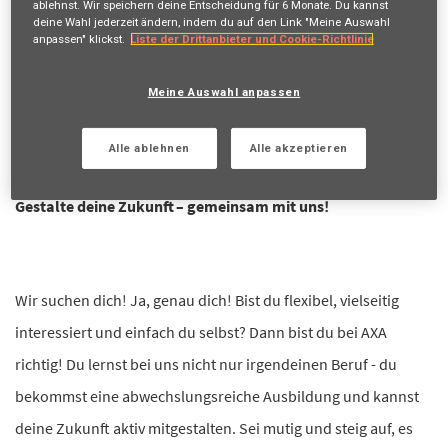
ablehnst. Wir speichern deine Entscheidung für
6 Monate
. Du kannst
Erhalte zukünftige Jobangebote, die mit deiner Suche
deine Wahl jederzeit ändern, indem du auf den Link "Meine Auswahl
übereinstimmen.
anpassen" klickst.
Liste der Drittanbieter und Cookie-Richtlinie
Anmelden
oder
Registrieren
Meine Auswahl anpassen
Alle ablehnen
Alle akzeptieren
Stellenbeschreibung
Gestalte deine Zukunft – gemeinsam mit uns!
Wir suchen dich! Ja, genau dich! Bist du flexibel, vielseitig
interessiert und einfach du selbst? Dann bist du bei AXA
richtig! Du lernst bei uns nicht nur irgendeinen Beruf - du
bekommst eine abwechslungsreiche Ausbildung und kannst
deine Zukunft aktiv mitgestalten. Sei mutig und steig auf, es