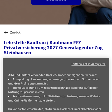
Zurück
Lehrstelle Kauffrau / Kaufmann EFZ
Privatversicherung 2027 Generalagentur Zug
Steinhausen
Hinterbergstrasse 24, STEINHAUSEN, CH, 6312
Fortfahren ohne Akzeptieren
HUMAN RESOURCES
23097
AXA und Partner verwenden Cookies/Tracer zu folgenden Zwecken:
Ausspielung :
Um Werbung anzuzeigen, die auf dein Surfverhalten
No Level
und dein Profil abgestimmt ist.
Stephanie GATTI
Individualisierung :
Um redaktionelle Inhalte basierend auf deiner
Nutzung zu personalisieren.
01/07/2026
Reichweitenmessung :
Um Statistiken zur Nutzung unserer Website
und Online-Plattformen zu erstellen.
mail_outline
Du kannst frei entscheiden, ob du diese Cookies/Tracer akzeptierst oder