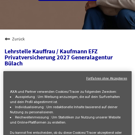
Zurück
Lehrstelle Kauffrau / Kaufmann EFZ
Privatversicherung 2027 Generalagentur
Bülach
Feldstrasse 95, BÜLACH, CH, 8180
Fortfahren ohne Akzeptieren
HUMAN RESOURCES
23095
AXA und Partner verwenden Cookies/Tracer zu folgenden Zwecken:
Ausspielung :
Um Werbung anzuzeigen, die auf dein Surfverhalten
No Level
und dein Profil abgestimmt ist.
Stephanie GATTI
Individualisierung :
Um redaktionelle Inhalte basierend auf deiner
Nutzung zu personalisieren.
01/07/2026
Reichweitenmessung :
Um Statistiken zur Nutzung unserer Website
und Online-Plattformen zu erstellen.
mail_outline
Du kannst frei entscheiden, ob du diese Cookies/Tracer akzeptierst oder