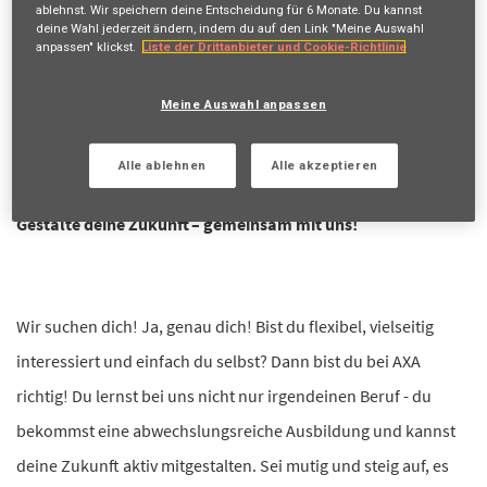
ablehnst. Wir speichern deine Entscheidung für
6 Monate
. Du kannst
Erhalte zukünftige Jobangebote, die mit deiner Suche
deine Wahl jederzeit ändern, indem du auf den Link "Meine Auswahl
übereinstimmen.
anpassen" klickst.
Liste der Drittanbieter und Cookie-Richtlinie
Anmelden
oder
Registrieren
Meine Auswahl anpassen
Alle ablehnen
Alle akzeptieren
Stellenbeschreibung
Gestalte deine Zukunft – gemeinsam mit uns!
Wir suchen dich! Ja, genau dich! Bist du flexibel, vielseitig
interessiert und einfach du selbst? Dann bist du bei AXA
richtig! Du lernst bei uns nicht nur irgendeinen Beruf - du
bekommst eine abwechslungsreiche Ausbildung und kannst
deine Zukunft aktiv mitgestalten. Sei mutig und steig auf, es