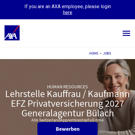
If you are an AXA employee, please login
here
Tog
navi
ALL JOBS
HOME
>
JOBS
YOUR CAREER
OUR CULTURE
HUMAN RESOURCES
Lehrstelle Kauffrau / Kaufmann
MEET OUR PEOPLE
EFZ Privatversicherung 2027
MY APPLICATIONS
MY PROFILE
Generalagentur Bülach
AXA Switzerland
Apprenticeship
Full-time
Bewerben