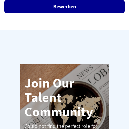
Bewerben
Join Our
Talent
Community
Could not find the perfect role for