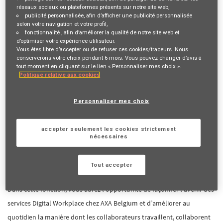
Technical Lead
expérimenté(e) pour assurer un leadership technique,
réseaux sociaux ou plateformes présents sur notre site web,
publicité personnalisée
, afin d’afficher une publicité personnalisée
améliorer la qualité des services et contribuer à façonner l’avenir de
selon votre navigation et votre profil,
notre environnement de travail numérique grâce à l’automatisation,
fonctionnalité
, afin d’améliorer la qualité de notre site web et
d’optimiser votre expérience utilisateur.
l’intelligence artificielle et l’amélioration continue.
Vous êtes libre d’accepter ou de refuser ces cookies/traceurs. Nous
conserverons votre choix pendant 6 mois. Vous pouvez changer d’avis à
tout moment en cliquant sur le lien « Personnaliser mes choix ».
Objectif Du Poste
Politique relative aux cookies
Le/la Digital Workplace Technical Lead accompagnera l’évolution des
services Workplace d’AXA Belgium en combinant leadership
Personnaliser mes choix
technique, excellence opérationnelle, automatisation et innovation.
Le poste est responsable de l’amélioration de la fiabilité, de la sécurité
accepter seulement les cookies strictement
nécessaires
et de l’expérience collaborateur des solutions de poste de travail
numérique, tout en aidant l’équipe à adopter des méthodes de travail
Tout accepter
plus proactives, pilotées par les données et soutenues par l’IA.
Dans cette fonction, vous aurez l’opportunité de façonner l’avenir des
services Digital Workplace chez AXA Belgium et d’améliorer au
quotidien la manière dont les collaborateurs travaillent, collaborent