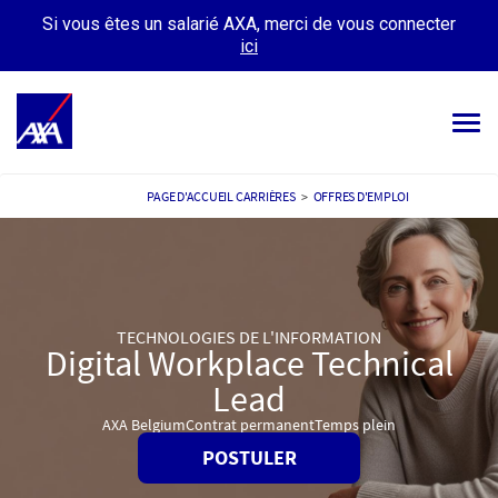
Si vous êtes un salarié AXA, merci de vous connecter
ici
Tog
navi
OFFRES D’EMPLOIS
PAGE D'ACCUEIL CARRIÈRES
>
OFFRES D'EMPLOI
VOTRE CARRIÈRE
NOTRE CULTURE
TECHNOLOGIES DE L'INFORMATION
TÉMOIGNAGES
Digital Workplace Technical
MES CANDIDATURES
Lead
MON PROFIL
AXA Belgium
Contrat permanent
Temps plein
POSTULER