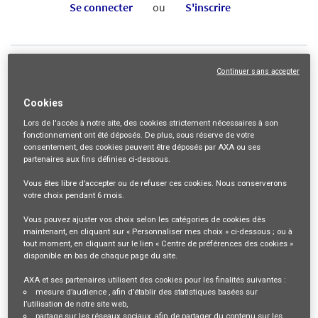
Se connecter
ou
S'inscrire
Description du poste
Continuer sans accepter
Cookies
Digital Workplace Technical Lead
Lors de l'accès à notre site,
des cookies strictement nécessaires
à son
Chez AXA Belgium, les services Digital Workplace conçoivent,
fonctionnement ont été déposés. De plus, sous réserve de votre
consentement, des cookies peuvent être déposés par AXA ou ses
fournissent et font évoluer les solutions de poste de travail
partenaires aux fins définies ci-dessous.
numérique qui permettent aux collaborateurs de travailler, collaborer
Vous êtes libre
d’accepter ou de refuser
ces cookies. Nous conserverons
et recevoir du support de manière sécurisée et efficace. Le périmètre
votre choix pendant
6 mois
.
couvre les postes de travail physiques et virtuels, le packaging et les
Vous pouvez ajuster vos choix selon les catégories de cookies dès
maintenant, en cliquant sur « Personnaliser mes choix » ci-dessous ; ou à
licences logicielles, les services de collaboration Microsoft 365, la
tout moment, en cliquant sur le lien « Centre de préférences des cookies »
téléphonie, les échanges sécurisés de données ainsi que les
disponible en bas de chaque page du site.
opérations du Service Desk.
AXA et ses partenaires utilisent des cookies pour les finalités suivantes :
mesure d’audience
, afin d’établir des statistiques basées sur
Afin de renforcer l’équipe, nous recherchons un(e)
Digital Workplace
l’utilisation de notre site web,
partage sur les réseaux sociaux
, afin de partager du contenu sur les