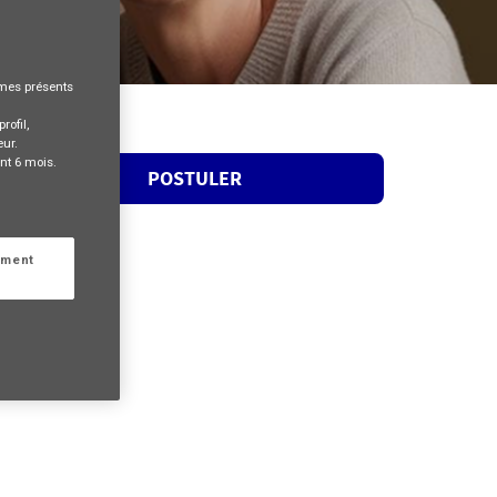
rmes présents
rofil,
eur.
nt 6 mois.
POSTULER
ement