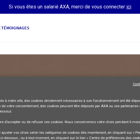
Si vous êtes un salarié AXA, merci de vous connecter
ici
E
TÉMOIGNAGES
Cont
TECHNOLOGIES DE L'INFORMATION
TEST LEAD
ès à notre site,
des cookies strictement nécessaires
à son fonctionnement ont été dépos
 de votre consentement, des cookies peuvent être déposés par AXA ou ses partenaires 
dessous.
AXA Services Maroc
Contrat permanent
Temps plein
POSTULER
bre
d’accepter ou de refuser
ces cookies. Nous conserverons votre choix pendant
6 moi
ajuster vos choix selon les catégories de cookies dès maintenant, en cliquant sur « Pe
ci-dessous ; ou à tout moment, en cliquant sur le lien « Centre de préférences des cook