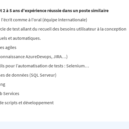
et 2 à 5 ans d'expérience réussie dans un poste similaire
 l'écrit comme à l'oral (équipe internationale)
 de test allant du recueil des besoins utilisateur à la conception
nuels et automatiques.
es agiles
s (connaissance AzureDevops, JIRA…)
ls pour l’automatisation de tests : Selenium…
es de données (SQL Serveur)
ing
b Services
de scripts et développement