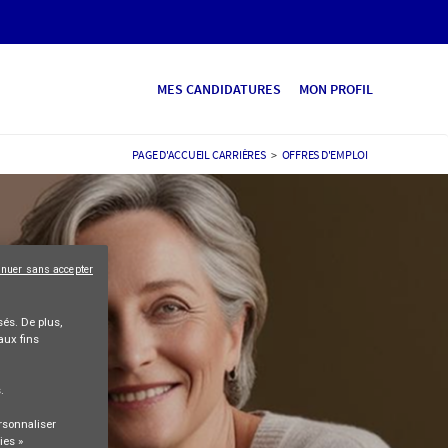
MES CANDIDATURES
MON PROFIL
PAGE D'ACCUEIL CARRIÈRES
>
OFFRES D'EMPLOI
inuer sans accepter
és. De plus,
aux fins
s
.
rsonnaliser
ies »