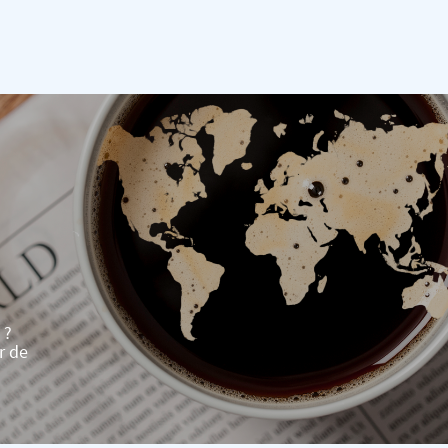
 ?
r de