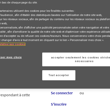
n bas de chaque page du site.
artenaires utilisent des cookies pour les finalités suivantes :
d’audience
, afin d’établir des statistiques basées sur l’utilisation de notre site web,
ur les réseaux sociaux
, afin de partager du contenu sur les réseaux sociaux ou platefo
e web,
 personnalisée
, afin d’afficher une publicité personnalisée selon votre navigation et votre p
alité
, afin d’améliorer la qualité de notre site web et d’optimiser votre expérience utilisat
bre d’accepter ou de refuser ces cookies/traceurs. Nous conserverons votre choix penda
changer d’avis à tout moment en cliquant sur le lien « Personnaliser mes choix ».
relative aux cookies
is Pôle Offshoring, RABAT SALÉ, MA, 11000
'INFORMATION
iser mes choix
accepter seulement les cookies strict
nécessaires
Tout accepter
Se connecter
ou
rrespondant à cette
S'inscrire