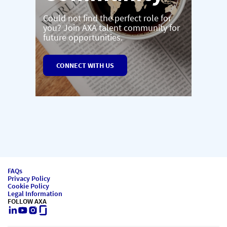
Could not find the perfect role for
you? Join AXA talent community for
future opportunities.
CONNECT WITH US
FAQs
Privacy Policy
Cookie Policy
Legal Information
FOLLOW AXA
LinkedIn
Youtube
Instagram
Glassdoor