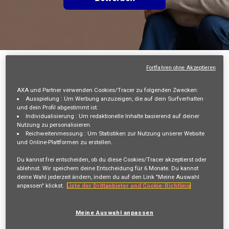
Zurück
Fortfahren ohne Akzeptieren
Ausbildung Kaufmann für Versicherungen und
AXA und Partner verwenden Cookies/Tracer zu folgenden Zwecken:
Finanzanlagen Außendienst 2026 (m/w/d)
Ausspielung :
Um Werbung anzuzeigen, die auf dein Surfverhalten
Cottbus
und dein Profil abgestimmt ist.
Individualisierung :
Um redaktionelle Inhalte basierend auf deiner
COTTBUS, DE, 03046
Nutzung zu personalisieren.
Reichweitenmessung :
Um Statistiken zur Nutzung unserer Website
HUMAN RESOURCES
und Online-Plattformen zu erstellen.
21791
Du kannst frei entscheiden, ob du diese Cookies/Tracer akzeptierst oder
1. Jahr 1.355 Euro, im 2. Jahr 1.432 Euro und im 3. Jahr
ablehnst. Wir speichern deine Entscheidung für
6 Monate
. Du kannst
1.520 Euro.
deine Wahl jederzeit ändern, indem du auf den Link "Meine Auswahl
anpassen" klickst.
Liste der Drittanbieter und Cookie-Richtlinie
1. Jahr 1.355 Euro, im 2. Jahr 1.432 Euro und im 3. Jahr
1.520 Euro.
Meine Auswahl anpassen
Sarah SCHWOB