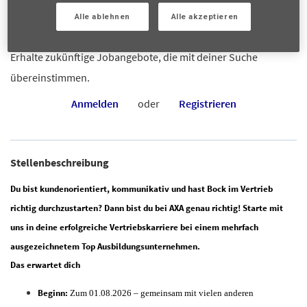
29/05/2026
Alle ablehnen
Alle akzeptieren
mail_outline
Erhalte zukünftige Jobangebote, die mit deiner Suche
übereinstimmen.
Anmelden
oder
Registrieren
Stellenbeschreibung
Du bist kundenorientiert, kommunikativ und hast Bock im Vertrieb
richtig durchzustarten? Dann bist du bei AXA genau richtig! Starte mit
uns in deine erfolgreiche Vertriebskarriere bei einem mehrfach
ausgezeichnetem Top Ausbildungsunternehmen.
Das erwartet dich
Beginn:
Zum 01.08.2026 – gemeinsam mit vielen anderen