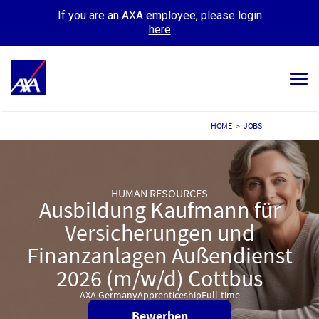
If you are an AXA employee, please login
here
Tog
navi
ALL JOBS
HOME
>
JOBS
YOUR CAREER
OUR CULTURE
HUMAN RESOURCES
Ausbildung Kaufmann für
MEET OUR PEOPLE
Versicherungen und
Finanzanlagen Außendienst
MY APPLICATIONS
MY PROFILE
2026 (m/w/d) Cottbus
AXA Germany
Apprenticeship
Full-time
Bewerben