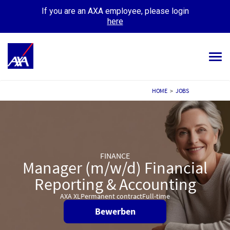
If you are an AXA employee, please login
here
Tog
navi
ALL JOBS
HOME
>
JOBS
YOUR CAREER
OUR CULTURE
FINANCE
MEET OUR PEOPLE
Manager (m/w/d) Financial
Reporting & Accounting
MY APPLICATIONS
MY PROFILE
AXA XL
Permanent contract
Full-time
Bewerben