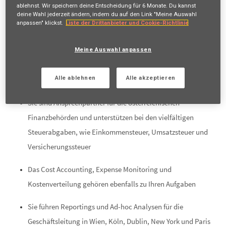
ablehnst. Wir speichern deine Entscheidung für
6 Monate
. Du kannst
lokalem Budget sowie Durchführung und Buchung von
deine Wahl jederzeit ändern, indem du auf den Link "Meine Auswahl
anpassen" klickst.
Liste der Drittanbieter und Cookie-Richtlinie
Forecast und Quartalsabschlüssen für die AXA XL Gruppe in
Bezug auf Prämien, Rückversicherung und Kosten
Meine Auswahl anpassen
Sie übernehmen das Business Partnering und Technical
Alle ablehnen
Alle akzeptieren
Controlling für Industrieversicherungssparten
Sie sind Ansprechpartner für die österreichischen
Finanzbehörden und unterstützen bei den vielfältigen
Steuerabgaben, wie Einkommensteuer, Umsatzsteuer und
Versicherungssteuer
Das Cost Accounting, Expense Monitoring und
Kostenverteilung gehören ebenfalls zu Ihren Aufgaben
Sie führen Reportings und Ad-hoc Analysen für die
Geschäftsleitung in Wien, Köln, Dublin, New York und Paris