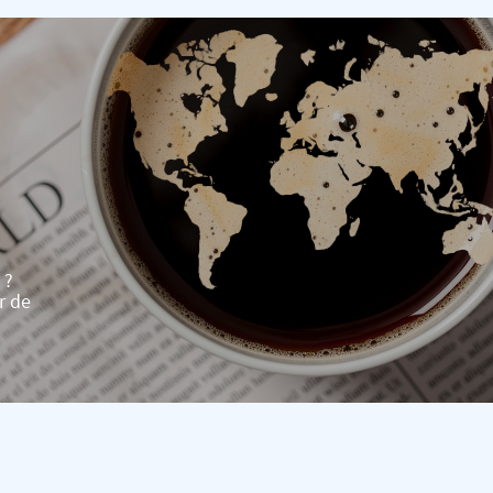
 ?
r de