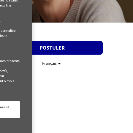
és. De plus,
aux fins
s
.
rsonnaliser
ies »
POSTULER
rmes présents
Français
rofil,
eur.
nt 6 mois.
ement