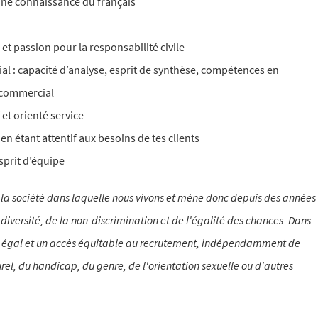
nne connaissance du français
et passion pour la responsabilité civile
l : capacité d’analyse, esprit de synthèse, compétences en
t commercial
et orienté service
t en étant attentif aux besoins de tes clients
prit d’équipe
de la société dans laquelle nous vivons et mène donc depuis des années
 diversité, de la non-discrimination et de l'égalité des chances. Dans
vi égal et un accès équitable au recrutement, indépendamment de
turel, du handicap, du genre, de l'orientation sexuelle ou d'autres