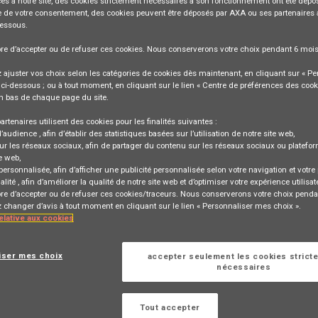
ès à notre site,
des cookies strictement nécessaires
à son fonctionnement ont été dépos
 de votre consentement, des cookies peuvent être déposés par AXA ou ses partenaires 
dessous.
bre
d’accepter ou de refuser
ces cookies. Nous conserverons votre choix pendant
6 moi
ajuster vos choix selon les catégories de cookies dès maintenant, en cliquant sur « Pe
ci-dessous ; ou à tout moment, en cliquant sur le lien « Centre de préférences des cook
n bas de chaque page du site.
nderwriter Liability
artenaires utilisent des cookies pour les finalités suivantes :
, BE, 1000
d’audience
, afin d’établir des statistiques basées sur l’utilisation de notre site web,
ur les réseaux sociaux
, afin de partager du contenu sur les réseaux sociaux ou platefo
e web,
 personnalisée
, afin d’afficher une publicité personnalisée selon votre navigation et votre p
alité
, afin d’améliorer la qualité de notre site web et d’optimiser votre expérience utilisat
bre d’accepter ou de refuser ces cookies/traceurs. Nous conserverons votre choix penda
changer d’avis à tout moment en cliquant sur le lien « Personnaliser mes choix ».
relative aux cookies
iser mes choix
accepter seulement les cookies strict
nécessaires
Se connecter
ou
rrespondant à cette
Tout accepter