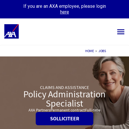
If you are an AXA employee, please login
here
Tog
navi
ALL JOBS
HOME
>
JOBS
YOUR CAREER
OUR CULTURE
CLAIMS AND ASSISTANCE
MEET OUR PEOPLE
Policy Administration
MY APPLICATIONS
Specialist
MY PROFILE
AXA Partners
Permanent contract
Full-time
SOLLICITEER