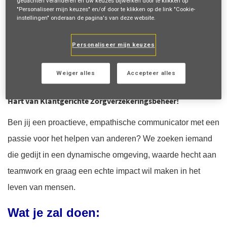
zoekopdracht
gedachten veranderen en uw keuzes bijwerken door te klikken op
"Personaliseer mijn keuzes" en/of door te klikken op de link "Cookie-
instellingen" onderaan de pagina's van deze website.
Inloggen
of
Registreren
Personaliseer mijn keuzes
Functieomschrijving
Weiger alles
Accepteer alles
Word Specialist beleidsadministratie bij AXA Partners — Het
Hart van Klantgerichte Zorgverzekeringsbeheer!
Ben jij een proactieve, empathische communicator met een
passie voor het helpen van anderen? We zoeken iemand
die gedijt in een dynamische omgeving, waarde hecht aan
teamwork en graag een echte impact wil maken in het
leven van mensen.
Wat je zal doen: