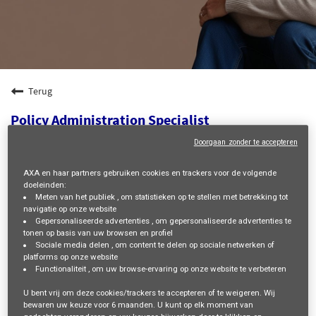
Terug
Policy Administration Specialist
Boulevard du Régent 7, BRUXELLES, BE, 1000
Doorgaan zonder te accepteren
CLAIMS AND ASSISTANCE
AXA en haar partners gebruiken cookies en trackers voor de volgende
20096
doeleinden:
Meten van het publiek
, om statistieken op te stellen met betrekking tot
APBE-CatSAL 3
navigatie op onze website
Juliette ALSBERGE
Gepersonaliseerde advertenties
, om gepersonaliseerde advertenties te
tonen op basis van uw browsen en profiel
15/07/2026
Sociale media delen
, om content te delen op sociale netwerken of
platforms op onze website
Functionaliteit
, om uw browse-ervaring op onze website te verbeteren
mail_outline
U bent vrij om deze cookies/trackers te accepteren of te weigeren. Wij
Ontvang toekomstige vacatures die passen bij deze
bewaren uw keuze voor
6 maanden
. U kunt op elk moment van