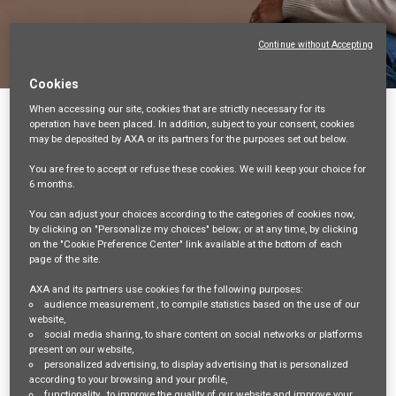
Continue without Accepting
Cookies
When accessing our site,
cookies that are strictly necessary
for its
戻る
operation have been placed. In addition, subject to your consent, cookies
may be deposited by AXA or its partners for the purposes set out below.
アソシエイト(P2),保険金企画グループ【アク
サ生命】
You are free
to accept or refuse
these cookies. We will keep your choice for
6 months
.
東京都港区白金1-17-3 NBFプラチナタワー, MINATO-KU, JP,
You can adjust your choices according to the categories of cookies now,
108-8020
by clicking on "Personalize my choices" below; or at any time, by clicking
CLAIMS AND ASSISTANCE
on the "Cookie Preference Center" link available at the bottom of each
page of the site.
18399
ｱｿｼｴｲﾄ
AXA and its partners use cookies for the following purposes:
audience measurement
, to compile statistics based on the use of our
Mayu HIRASAWA
website,
social media sharing
, to share content on social networks or platforms
30/06/2026
present on our website,
personalized advertising
, to display advertising that is personalized
according to your browsing and your profile,
mail_outline
functionality
, to improve the quality of our website and improve your