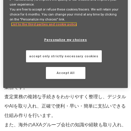
今後、この検索に一致する仕事の情報を取得
user experience.
You are free to accept or refuse these cookies/tracers. We will retain your
choice for 6 months. You can change your mind at any time by clicking
ログイン
UI.OR
登録する
on the "Personalize my choices" link.
List to the third parties and cookie policy
Personalize my choices
仕事内容
職務内容
accept only strictly necessary cookies
【職務内容/ Job Description】
Accept All
私たちの仕事は、保険金や給付金の支払査定に関する企画
業務です。
査定業務の複雑な手続きをわかりやすく整理し、デジタル
やAIを取り入れ、正確で便利・早い・簡単に支払いできる
仕組み作りを行います。
また、海外のAXAグループ会社の知識や経験も取り入れ、