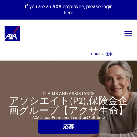
If you are an AXA employee, please login
here
Tog
navi
ALL JOBS
HOME
>
仕事
YOUR CAREER
OUR CULTURE
CLAIMS AND ASSISTANCE
MEET OUR PEOPLE
アソシエイト(P2),保険金企
MY APPLICATIONS
MY PROFILE
画グループ【アクサ生命】
AXA Japan
Permanent contract
Full-time
応募