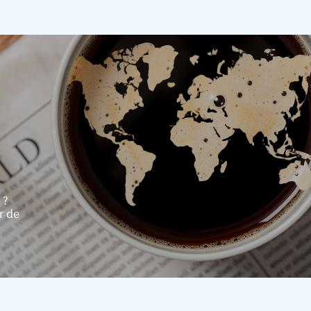
 ?
r de