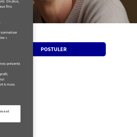
és. De plus,
aux fins
s
.
rsonnaliser
ies »
POSTULER
rmes présents
rofil,
eur.
nt 6 mois.
ement