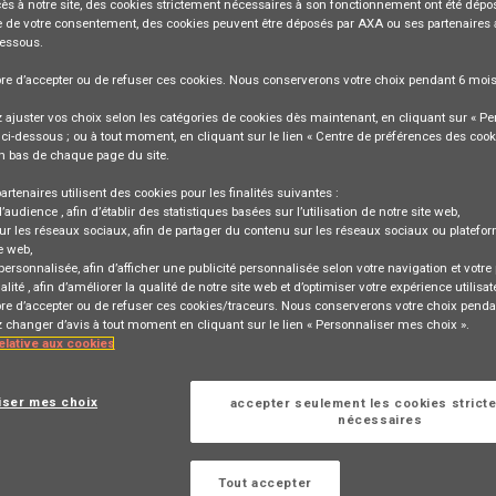
ès à notre site,
des cookies strictement nécessaires
à son fonctionnement ont été dépos
 de votre consentement, des cookies peuvent être déposés par AXA ou ses partenaires 
dessous.
bre
d’accepter ou de refuser
ces cookies. Nous conserverons votre choix pendant
6 moi
ajuster vos choix selon les catégories de cookies dès maintenant, en cliquant sur « Pe
ci-dessous ; ou à tout moment, en cliquant sur le lien « Centre de préférences des cook
n bas de chaque page du site.
stance - CDD
artenaires utilisent des cookies pour les finalités suivantes :
, BIR MOURAD RAIS, PH, 16000
d’audience
, afin d’établir des statistiques basées sur l’utilisation de notre site web,
ur les réseaux sociaux
, afin de partager du contenu sur les réseaux sociaux ou platefo
SSISTANCE
e web,
 personnalisée
, afin d’afficher une publicité personnalisée selon votre navigation et votre p
alité
, afin d’améliorer la qualité de notre site web et d’optimiser votre expérience utilisat
bre d’accepter ou de refuser ces cookies/traceurs. Nous conserverons votre choix penda
changer d’avis à tout moment en cliquant sur le lien « Personnaliser mes choix ».
relative aux cookies
iser mes choix
accepter seulement les cookies strict
nécessaires
Se connecter
ou
Tout accepter
rrespondant à cette