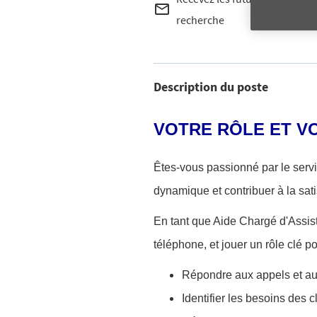
mail_outline
recherche
Description du poste
VOTRE RÔLE ET V
Êtes-vous passionné par le servi
dynamique et contribuer à la sati
En tant que Aide Chargé d'Assis
téléphone, et jouer un rôle clé p
Répondre aux appels et au
Identifier les besoins des c