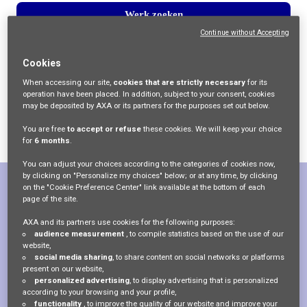
Werk zoeken
Continue without Accepting
Cookies
When accessing our site,
cookies that are strictly necessary
for its
operation have been placed. In addition, subject to your consent, cookies
may be deposited by AXA or its partners for the purposes set out below.
You are free
to accept or refuse
these cookies. We will keep your choice
for
6 months
.
You can adjust your choices according to the categories of cookies now,
by clicking on "Personalize my choices" below; or at any time, by clicking
on the "Cookie Preference Center" link available at the bottom of each
page of the site.
Vind je volgende rol
AXA and its partners use cookies for the following purposes:
audience measurement
, to compile statistics based on the use of our
website,
social media sharing
, to share content on social networks or platforms
present on our website,
Projectmanager
personalized advertising
, to display advertising that is personalized
according to your browsing and your profile,
functionality
, to improve the quality of our website and improve your