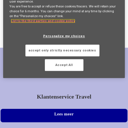
user experience.
You are free to accept or refuse these cookies/tracers. We will retain your
Als Klantenservicemedewerker maak je deel uit van een uitertst
choice for 6 months. You can change your mind at any time by clicking
belangrijk team. Als jij je enthousiasme en ambitie meebrengt,
on the "Personalize my choices" link.
dan helpen we je de vaardigheden te ontwikkelen die nodig zijn
List to the third parties and cookie policy
om een oplossingsgerichte probleemoplossser te worden die een
echt verschil kan maken in het leven van mensen wanneer ze
dat het meest nodig hebben.
Personalize my choices
accept only strictly necessary cookies
Aanbevolen rollen
Accept All
Klantenservice Travel
Lees meer