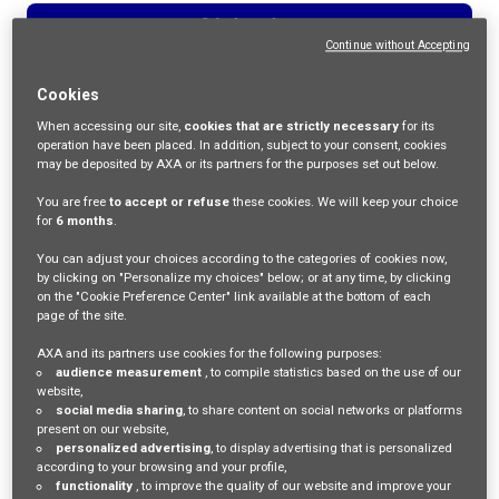
Werk zoeken
Continue without Accepting
Cookies
When accessing our site,
cookies that are strictly necessary
for its
operation have been placed. In addition, subject to your consent, cookies
may be deposited by AXA or its partners for the purposes set out below.
You are free
to accept or refuse
these cookies. We will keep your choice
for
6 months
.
You can adjust your choices according to the categories of cookies now,
by clicking on "Personalize my choices" below; or at any time, by clicking
Een verschillende Klantenservice
on the "Cookie Preference Center" link available at the bottom of each
functie
page of the site.
AXA and its partners use cookies for the following purposes:
audience measurement
, to compile statistics based on the use of our
Onze klantenserviceteams staan voorop als het gaat om het
website,
helpen van mensen die het echt nodig hebben. Of klanten nu
social media sharing
, to share content on social networks or platforms
rechtstreeks contact met ons opnemen of via digitale platforms,
present on our website,
we hebben medewerkers nodig die trots zijn op het leveren van
personalized advertising
, to display advertising that is personalized
de beste klantenservice.
according to your browsing and your profile,
functionality
, to improve the quality of our website and improve your